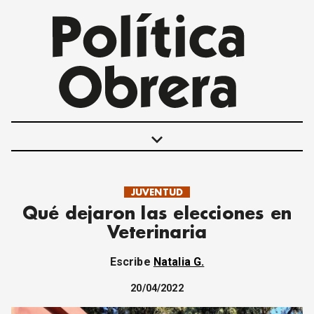
keyboard_arrow_down
JUVENTUD
POLÍTICAS
Qué dejaron las elecciones en
INTERNACIONALES
Veterinaria
MOVIMIENTO OBRERO
MUJER
Escribe
Natalia G.
ECONOMÍA
SOCIEDAD Y CULTURA
20/04/2022
JUVENTUD