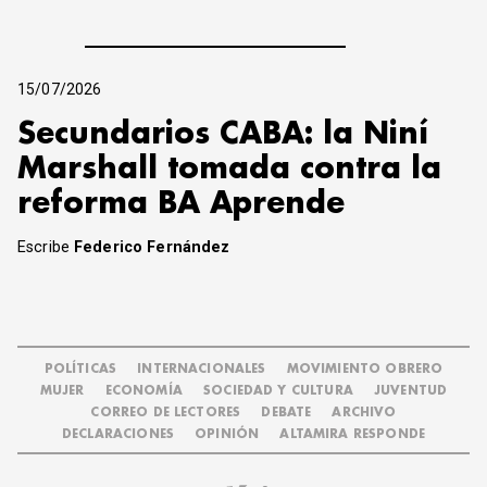
15/07/2026
Secundarios CABA: la Niní
Marshall tomada contra la
reforma BA Aprende
Escribe
Federico Fernández
POLÍTICAS
INTERNACIONALES
MOVIMIENTO OBRERO
MUJER
ECONOMÍA
SOCIEDAD Y CULTURA
JUVENTUD
CORREO DE LECTORES
DEBATE
ARCHIVO
DECLARACIONES
OPINIÓN
ALTAMIRA RESPONDE