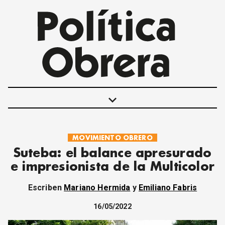
keyboard_arrow_down
MOVIMIENTO OBRERO
POLÍTICAS
Suteba: el balance apresurado
INTERNACIONALES
e impresionista de la Multicolor
MOVIMIENTO OBRERO
MUJER
Escriben
Mariano Hermida
y
Emiliano Fabris
ECONOMÍA
SOCIEDAD Y CULTURA
16/05/2022
JUVENTUD