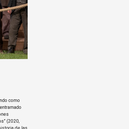
iendo como
l entramado
iones
os” (2020,
istoria de las