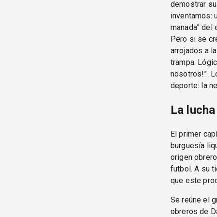
demostrar su 
inventamos: u
manada” del e
Pero si se cr
arrojados a l
trampa. Lógic
nosotros!”. L
deporte: la n
La lucha
El primer cap
burguesía liq
origen obrero
futbol. A su 
que este proc
Se reúne el g
obreros de D