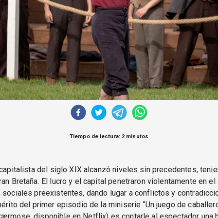
Tiempo de lectura: 2 minutos
 capitalista del siglo XIX alcanzó niveles sin precedentes, ten
ran Bretaña. El lucro y el capital penetraron violentamente en e
 sociales preexistentes, dando lugar a conflictos y contradicc
mérito del primer episodio de la miniserie “Un juego de caballer
ærmose, disponible en Netflix) es contarle al espectador una h