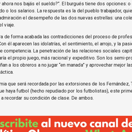
 ahora nos bajás el sueldo?”. El burgués tiene dos opciones: o e
do o los salarios. La respuesta es la del pueblo trabajador, qui
admiración el desempeño de las dos nuevas estrellas: una col
l viaje.
tra de forma acabada las contradicciones del proceso de profes
on él aparecen las idolatrías, el sentimiento, el arrojo, y la pas
e competencia. La penetración de las relaciones sociales capit
aría el propio juego, más racional y expeditivo. Son los semi-p
an a los obreros a no jugar “en manada” y aprovechar mejor la
áctica.
ia que será recordada por las extorsiones de los Fernández, 
 que haya futbol (hecho repudiado por los futbolistas), este prim
 a recordar su condición de clase. De ambos.