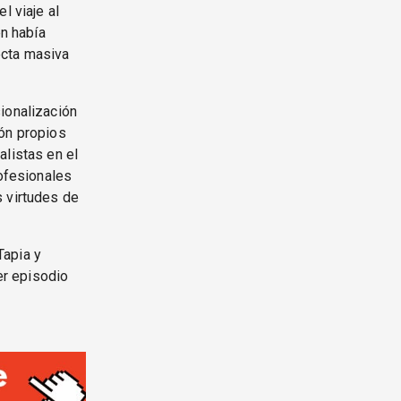
l viaje al
en había
ecta masiva
ionalización
ión propios
alistas en el
rofesionales
s virtudes de
Tapia y
er episodio