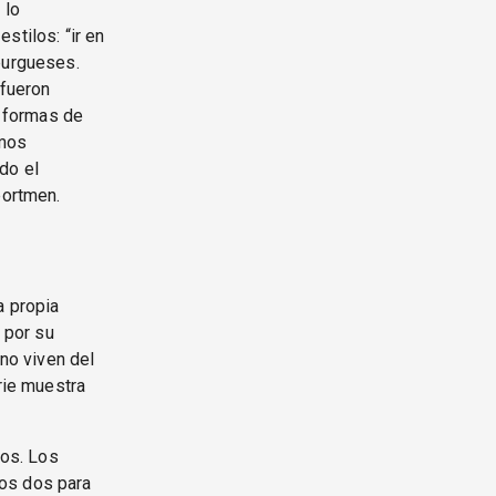
 lo
stilos: “ir en
burgueses.
 fueron
s formas de
omos
do el
portmen.
a propia
 por su
 no viven del
rie muestra
ios. Los
tos dos para