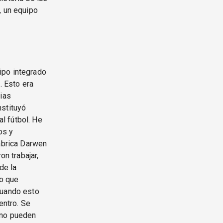
, un equipo
ipo integrado
. Esto era
lias
nstituyó
l fútbol. He
os y
fábrica Darwen
n trabajar,
de la
o que
cuando esto
entro. Se
 no pueden