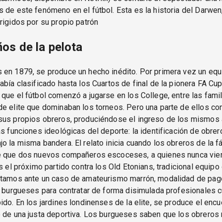
 de este fenómeno en el fútbol. Esta es la historia del Darwen
rigidos por su propio patrón
os de la pelota
 en 1879, se produce un hecho inédito. Por primera vez un equ
abía clasificado hasta los Cuartos de final de la pionera FA Cup
que el fútbol comenzó a jugarse en los College, entre las fami
e elite que dominaban los torneos. Pero una parte de ellos co
sus propios obreros, produciéndose el ingreso de los mismos a
as funciones ideológicas del deporte: la identificación de obrer
o la misma bandera. El relato inicia cuando los obreros de la 
e que dos nuevos compañeros escoceses, a quienes nunca viero
es el próximo partido contra los Old Etonians, tradicional equipo 
stamos ante un caso de amateurismo marrón, modalidad de pag
s burgueses para contratar de forma disimulada profesionales 
ido. En los jardines londinenses de la elite, se produce el encu
e de una justa deportiva. Los burgueses saben que los obreros