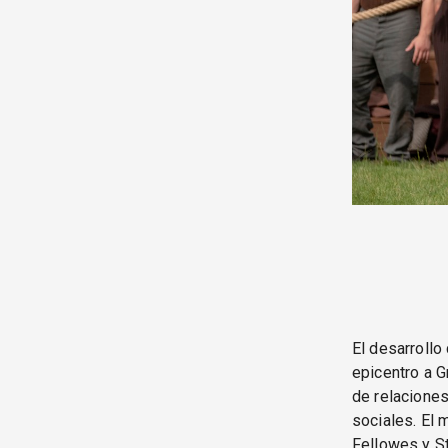
El desarrollo
epicentro a G
de relaciones
sociales. El 
Fellowes y St