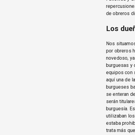
repercusiones
de obreros di
Los dueñ
Nos situamos
por obreros h
novedoso, ya 
burguesas y d
equipos con 
aquí una de l
burgueses baj
se enteran d
serán titular
burguesía. E
utilizaban lo
estaba prohib
trata más qu