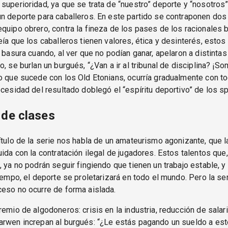
superioridad, ya que se trata de “nuestro” deporte y “nosotros”
n deporte para caballeros. En este partido se contraponen dos e
quipo obrero, contra la fineza de los pases de los racionales 
eía que los caballeros tienen valores, ética y desinterés, estos
a basura cuando, al ver que no podían ganar, apelaron a distinta
o, se burlan un burgués, “¿Van a ir al tribunal de disciplina? ¡S
o que sucede con los Old Etonians, ocurría gradualmente con to
ecesidad del resultado doblegó el “espíritu deportivo” de los s
 de clases
ítulo de la serie nos habla de un amateurismo agonizante, que l
uida con la contratación ilegal de jugadores. Estos talentos que,
, ya no podrán seguir fingiendo que tienen un trabajo estable, y
tiempo, el deporte se proletarizará en todo el mundo. Pero la se
eso no ocurre de forma aislada.
remio de algodoneros: crisis en la industria, reducción de salar
arwen increpan al burgués: “¿Le estás pagando un sueldo a es