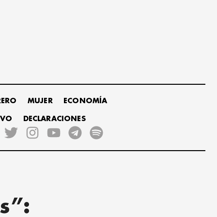
RERO
MUJER
ECONOMÍA
IVO
DECLARACIONES
s”: