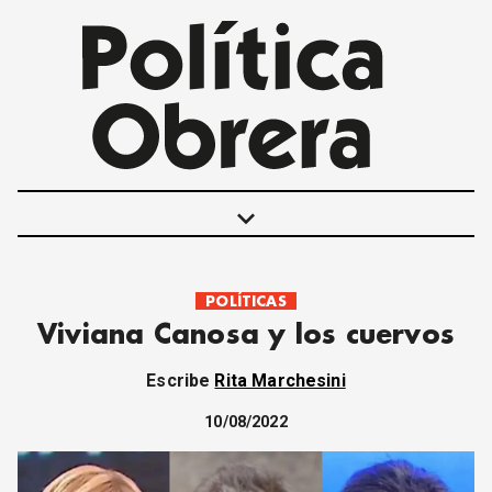
keyboard_arrow_down
POLÍTICAS
POLÍTICAS
Viviana Canosa y los cuervos
INTERNACIONALES
MOVIMIENTO OBRERO
Escribe
Rita Marchesini
MUJER
ECONOMÍA
10/08/2022
SOCIEDAD Y CULTURA
JUVENTUD