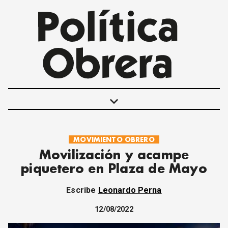
keyboard_arrow_down
MOVIMIENTO OBRERO
POLÍTICAS
Movilización y acampe
INTERNACIONALES
piquetero en Plaza de Mayo
MOVIMIENTO OBRERO
MUJER
Escribe
Leonardo Perna
ECONOMÍA
SOCIEDAD Y CULTURA
12/08/2022
JUVENTUD