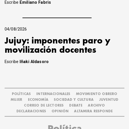
Escribe
Emiliano Fabris
04/08/2026
Jujuy: imponentes paro y
movilización docentes
Escribe
Iñaki Aldasoro
POLÍTICAS
INTERNACIONALES
MOVIMIENTO OBRERO
MUJER
ECONOMÍA
SOCIEDAD Y CULTURA
JUVENTUD
CORREO DE LECTORES
DEBATE
ARCHIVO
DECLARACIONES
OPINIÓN
ALTAMIRA RESPONDE