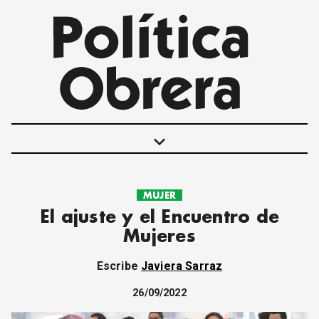
keyboard_arrow_down
MUJER
POLÍTICAS
El ajuste y el Encuentro de
INTERNACIONALES
Mujeres
MOVIMIENTO OBRERO
MUJER
Escribe
Javiera Sarraz
ECONOMÍA
SOCIEDAD Y CULTURA
26/09/2022
JUVENTUD