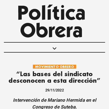
keyboard_arrow_down
MOVIMIENTO OBRERO
POLÍTICAS
“Las bases del sindicato
INTERNACIONALES
desconocen a esta dirección”
MOVIMIENTO OBRERO
MUJER
29/11/2022
ECONOMÍA
Intervención de Mariano Hermida en el
SOCIEDAD Y CULTURA
Congreso de Suteba.
JUVENTUD