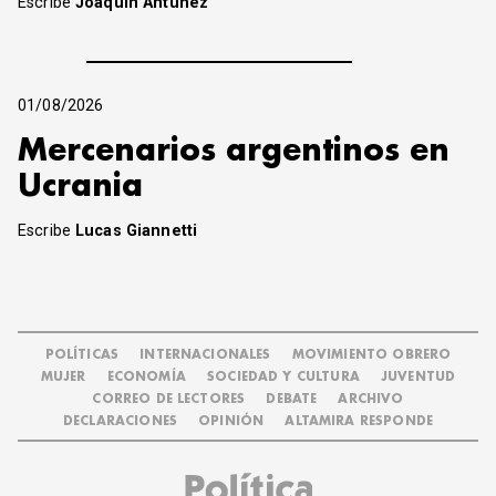
Escribe
Joaquín Antúnez
01/08/2026
Mercenarios argentinos en
Ucrania
Escribe
Lucas Giannetti
POLÍTICAS
INTERNACIONALES
MOVIMIENTO OBRERO
MUJER
ECONOMÍA
SOCIEDAD Y CULTURA
JUVENTUD
CORREO DE LECTORES
DEBATE
ARCHIVO
DECLARACIONES
OPINIÓN
ALTAMIRA RESPONDE