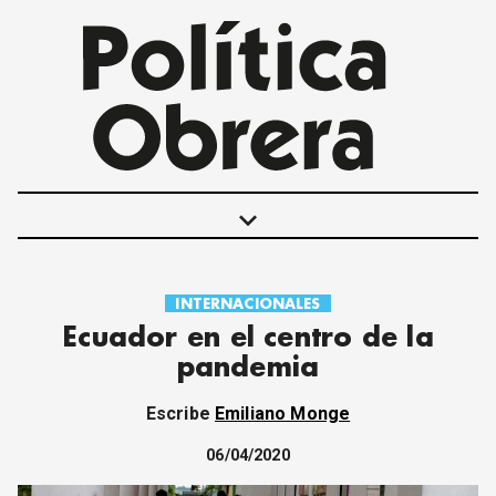
keyboard_arrow_down
INTERNACIONALES
POLÍTICAS
Ecuador en el centro de la
INTERNACIONALES
pandemia
MOVIMIENTO OBRERO
MUJER
Escribe
Emiliano Monge
ECONOMÍA
SOCIEDAD Y CULTURA
06/04/2020
JUVENTUD