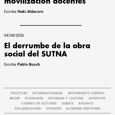
movilización docentes
Escribe
Iñaki Aldasoro
04/08/2026
El derrumbe de la obra
social del SUTNA
Escribe
Pablo Busch
POLÍTICAS
INTERNACIONALES
MOVIMIENTO OBRERO
MUJER
ECONOMÍA
SOCIEDAD Y CULTURA
JUVENTUD
CORREO DE LECTORES
DEBATE
ARCHIVO
DECLARACIONES
OPINIÓN
ALTAMIRA RESPONDE