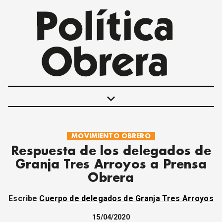
keyboard_arrow_down
MOVIMIENTO OBRERO
POLÍTICAS
Respuesta de los delegados de
INTERNACIONALES
Granja Tres Arroyos a Prensa
MOVIMIENTO OBRERO
Obrera
MUJER
ECONOMÍA
Escribe
Cuerpo de delegados de Granja Tres Arroyos
SOCIEDAD Y CULTURA
JUVENTUD
15/04/2020