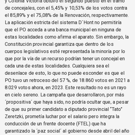
y Colonia Victoria obtuvo el segundo puesto en el tramo
de concejales, con el 5,45% y 10,53% de los votos contra
el 85,89% y el 75,08% de la Renovación, respectivamente.
La aplicación estricta del sistema D´Hont no permitiría
que el PO acceda a una banca municipal en ninguna de
estas localidades como afirma el aparato. Sin embargo, la
Constitución provincial garantiza que dentro de los
cuerpos legislativos esté representada la minoría por lo
que por la vía de un recurso podrían tener un concejal en
cada una de estas localidades. Cualquiera sea el
desenlace de esto, lo que no puede esconder es que el
PO tuvo un retroceso del 57 %, de 18.860 votos en 2021 a
8.029 votos ahora, en 2023. Este resultado no es un rayo
en cielo sereno. La campaña que desarrollaron, por más
´propositiva´ que haya sido, no podría ocultar que, a pesar
de que su primer candidato a diputado provincial “Tato”
Zeretzki, prometía luchar por el salario pero integra la
conducción de un frente docente (FTEL) que ha
garantizado la ´paz social´ al gobierno desde abril del año