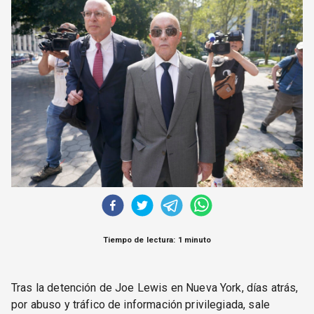
CORREO DE LECTORES
DEBATE
ARCHIVO
DECLARACIONES
OPINIÓN
ALTAMIRA RESPONDE
Política Obrera Revista
CONTACTO
Tiempo de lectura: 1 minuto
Tras la detención de Joe Lewis en Nueva York, días atrás,
por abuso y tráfico de información privilegiada, sale