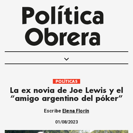
keyboard_arrow_down
POLÍTICAS
POLÍTICAS
La ex novia de Joe Lewis y el
INTERNACIONALES
“amigo argentino del póker”
MOVIMIENTO OBRERO
MUJER
Escribe
Elena Florín
ECONOMÍA
SOCIEDAD Y CULTURA
01/08/2023
JUVENTUD