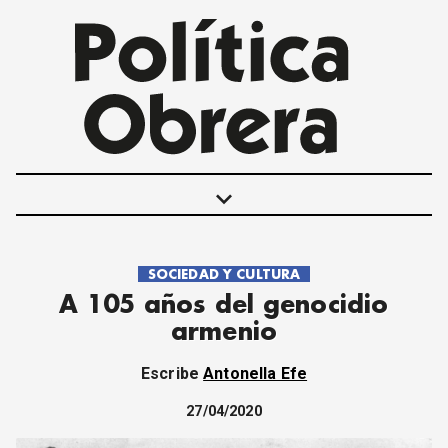
keyboard_arrow_down
SOCIEDAD Y CULTURA
POLÍTICAS
A 105 años del genocidio
INTERNACIONALES
armenio
MOVIMIENTO OBRERO
MUJER
Escribe
Antonella Efe
ECONOMÍA
SOCIEDAD Y CULTURA
27/04/2020
JUVENTUD