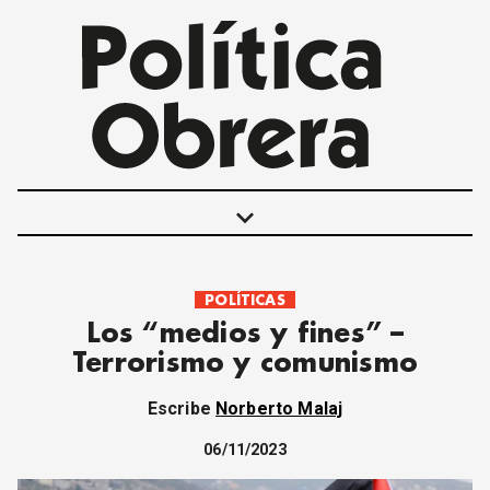
keyboard_arrow_down
POLÍTICAS
POLÍTICAS
Los “medios y fines” –
INTERNACIONALES
Terrorismo y comunismo
MOVIMIENTO OBRERO
MUJER
Escribe
Norberto Malaj
ECONOMÍA
SOCIEDAD Y CULTURA
06/11/2023
JUVENTUD