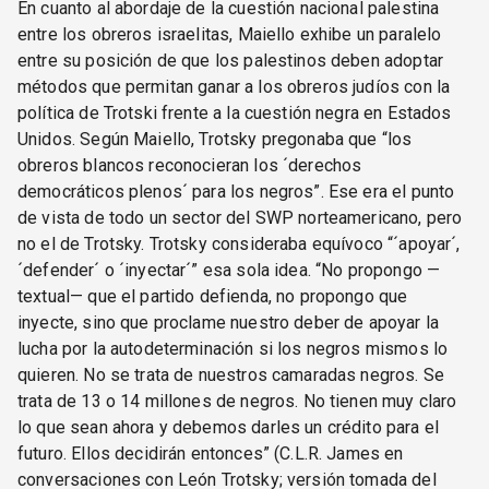
En cuanto al abordaje de la cuestión nacional palestina
entre los obreros israelitas, Maiello exhibe un paralelo
entre su posición de que los palestinos deben adoptar
métodos que permitan ganar a los obreros judíos con la
política de Trotski frente a la cuestión negra en Estados
Unidos. Según Maiello, Trotsky pregonaba que “los
obreros blancos reconocieran los ´derechos
democráticos plenos´ para los negros”. Ese era el punto
de vista de todo un sector del SWP norteamericano, pero
no el de Trotsky. Trotsky consideraba equívoco “´apoyar´,
´defender´ o ´inyectar´” esa sola idea. “No propongo —
textual— que el partido defienda, no propongo que
inyecte, sino que proclame nuestro deber de apoyar la
lucha por la autodeterminación si los negros mismos lo
quieren. No se trata de nuestros camaradas negros. Se
trata de 13 o 14 millones de negros. No tienen muy claro
lo que sean ahora y debemos darles un crédito para el
futuro. Ellos decidirán entonces” (C.L.R. James en
conversaciones con León Trotsky; versión tomada del