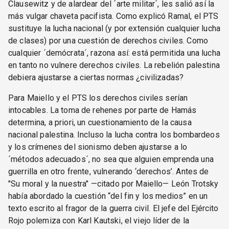
Clausewitz y de alardear del ´arte militar´, les salió así la
más vulgar chaveta pacifista. Como explicó Ramal, el PTS
sustituye la lucha nacional (y por extensión cualquier lucha
de clases) por una cuestión de derechos civiles. Como
cualquier ´demócrata´, razona así: está permitida una lucha
en tanto no vulnere derechos civiles. La rebelión palestina
debiera ajustarse a ciertas normas ¿civilizadas?
Para Maiello y el PTS los derechos civiles serían
intocables. La toma de rehenes por parte de Hamás
determina, a priori, un cuestionamiento de la causa
nacional palestina. Incluso la lucha contra los bombardeos
y los crímenes del sionismo deben ajustarse a lo
´métodos adecuados´, no sea que alguien emprenda una
guerrilla en otro frente, vulnerando ‘derechos’. Antes de
"Su moral y la nuestra" —citado por Maiello— León Trotsky
había abordado la cuestión “del fin y los medios” en un
texto escrito al fragor de la guerra civil. El jefe del Ejército
Rojo polemiza con Karl Kautski, el viejo líder de la