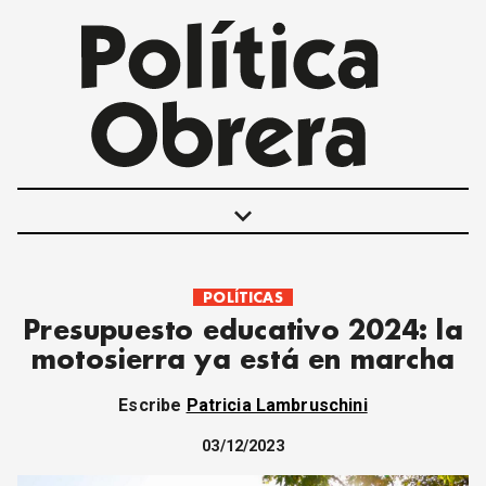
keyboard_arrow_down
POLÍTICAS
POLÍTICAS
Presupuesto educativo 2024: la
INTERNACIONALES
motosierra ya está en marcha
MOVIMIENTO OBRERO
MUJER
Escribe
Patricia Lambruschini
ECONOMÍA
SOCIEDAD Y CULTURA
03/12/2023
JUVENTUD