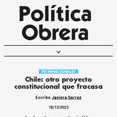
keyboard_arrow_down
INTERNACIONALES
POLÍTICAS
Chile: otro proyecto
INTERNACIONALES
constitucional que fracasa
MOVIMIENTO OBRERO
MUJER
Escribe
Javiera Sarraz
ECONOMÍA
SOCIEDAD Y CULTURA
18/12/2023
JUVENTUD