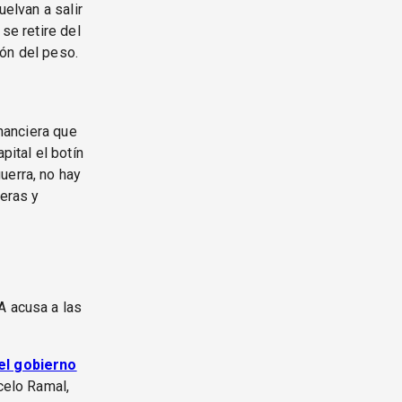
uelvan a salir
se retire del
ión del peso.
inanciera que
pital el botín
uerra, no hay
ieras y
 acusa a las
del gobierno
celo Ramal,