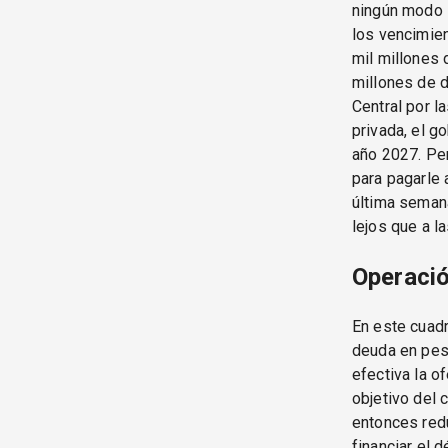
ningún modo l
los vencimie
mil millones
millones de d
Central por l
privada, el g
año 2027. Per
para pagarle 
última semana
lejos que a l
Operaci
En este cuadr
deuda en pes
efectiva la o
objetivo del c
entonces redu
financiar el d