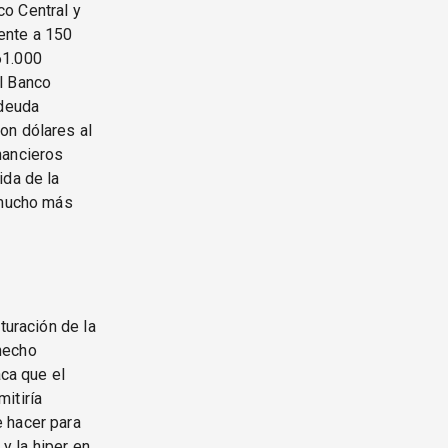
o Central y
ente a 150
61.000
l Banco
 deuda
on dólares al
nancieros
ida de la
a mucho más
turación de la
hecho
aca que el
mitiría
 hacer para
 y la hiper en