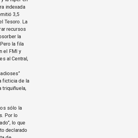
tra indexada
emitió 3,5
el Tesoro. La
rar recursos
absorber la
Pero la fila
n el FMI y
s al Central,
agadioses”
ficticia de la
triquiñuela,
os sólo la
. Por lo
ado”, lo que
ito declarado
sta de