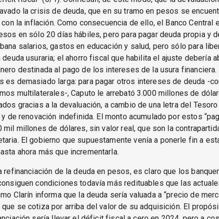
avado la crisis de deuda, que en su tramo en pesos se encuen
y con la inflación. Como consecuencia de ello, el Banco Central 
esos en sólo 20 días hábiles, pero para pagar deuda propia y d
bana salarios, gastos en educación y salud, pero sólo para libe
 deuda usuraria; el ahorro fiscal que habilita el ajuste debería 
nero destinada al pago de los intereses de la usura financiera. 
s es demasiado larga: para pagar otros intereses de deuda -co
mos multilaterales-, Caputo le arrebató 3.000 millones de dólare
ados gracias a la devaluación, a cambio de una letra del Tesoro
e y de renovación indefinida. El monto acumulado por estos “p
mil millones de dólares, sin valor real, que son la contrapartida 
aria. El gobierno que supuestamente venía a ponerle fin a esta 
asta ahora más que incrementarla.
a refinanciación de la deuda en pesos, es claro que los banquer
consiguen condiciones todavía más redituables que las actuales
smo Clarín informa que la deuda sería valuada a “precio de merc
que se cotiza por arriba del valor de su adquisición. El propós
nciación sería llevar el déficit fiscal a cero en 2024, pero a co