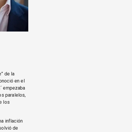
” de la
onoció en el
ra´ empezaba
los paralelos,
e los
a inflación
solvió de