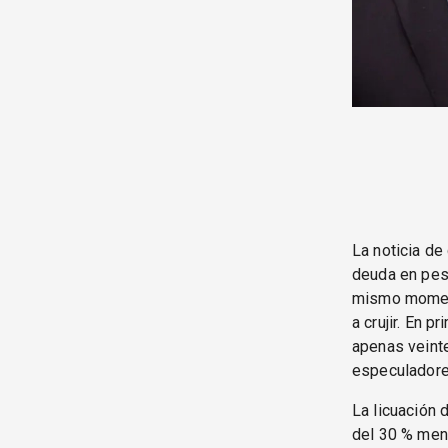
La noticia de
deuda en pes
mismo moment
a crujir. En p
apenas veinte
especuladore
La licuación 
del 30 % mens