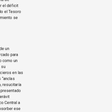
 el déficit
do el Tesoro
imiento se
de un
rcado para
do como un
 su
cieros en las
s “anclas
, resucitaría
s presentado
erávit
o Central a
absorber ese