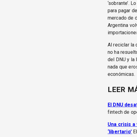
‘sobrante’. L
para pagar de
mercado de di
Argentina volv
importacione
Al reciclar l
no ha resuelt
del DNU y la 
nada que eros
económicas.
LEER M
El DNU desat
fintech de op
Una crisis a
‘libertario’
El