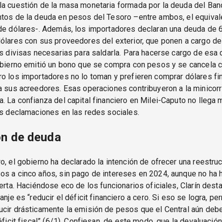
a cuestión de la masa monetaria formada por la deuda del Banc
ntos de la deuda en pesos del Tesoro –entre ambos, el equival
 de dólares-. Además, los importadores declaran una deuda de 
ólares con sus proveedores del exterior, que ponen a cargo de
as divisas necesarias para saldarla. Para hacerse cargo de esa
obierno emitió un bono que se compra con pesos y se cancela c
o los importadores no lo toman y prefieren comprar dólares fi
a sus acreedores. Esas operaciones contribuyeron a la minicorr
. La confianza del capital financiero en Milei-Caputo no lleg
as declamaciones en las redes sociales.
ón de deuda
o, el gobierno ha declarado la intención de ofrecer una reestruc
os a cinco años, sin pago de intereses en 2024, aunque no ha 
ferta. Haciéndose eco de los funcionarios oficiales, Clarín dest
anje es “reducir el déficit financiero a cero. Si eso se logra, per
cir drásticamente la emisión de pesos que el Central aún debe
éficit fiscal” (6/1). Confiesan, de este modo, que la devaluación