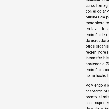
curso han agr
con el dólar 
billones de p
motosierra re
en favor de la
emisión de di
de acreedore
otros organis
recién ingres
intransferibl
asciende a 70 
emisión monet
no ha hecho h
Volviendo a l
aceptarán si 
pronto, el mi
hace suponer 
de esta refina