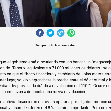
Tiempo de lectura: 4 minutos
 que el gobierno está discutiendo con los bancos un “megacanje
os del Tesoro -equivalente a 71.000 millones de dólares- se c
o en que el flanco financiero y cambiario del ´plan motosier
rimer lugar, volvió a agrandarse la brecha entre el dólar oficial y 
 días después de la drástica devaluación del 110 %. Ocurre qu
s comienzan a descontar una nueva devaluación.
de activos financieros en pesos operada por el gobierno -con un
ual y tasas de interés del 8 %- ha sido importante. Pero no re