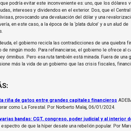
o que podría evitar este inconveniente es: uno, que los dólares v
udas, intereses y dividendos en el exterior. Dos, que el Central 
visas, provocando una devaluación del dólar y una revalorizac
ería, en este caso, a la época de la ‘plata dulce’ y a un alud de
s.
a deuda, el gobierno recicla las contradicciones de una quiebra f
o de ningún modo. Para refinanciarse, el gobierno le ofrece al ca
ley ómnibus. Pero esa ruta también está minada. Fuera de una g
ione más la vida de un gobierno que las crisis fiscales, financ
ÁS:
a riña de gatos entre grandes capitales financieros
ADEBA
erar como La Forestal. Por Norberto Malaj, 06/01/2024.
 varias bandas: CGT, congreso, poder judicial y al interior 
 espectro de que la híper desate una rebelión popular. Por Mar