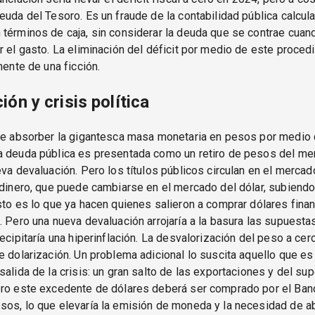
euda del Tesoro. Es un fraude de la contabilidad pública calcular
términos de caja, sin considerar la deuda que se contrae cuan
r el gasto. La eliminación del déficit por medio de este proced
mente de una ficción.
ón y crisis política
 de absorber la gigantesca masa monetaria en pesos por medio 
a deuda pública es presentada como un retiro de pesos del me
eva devaluación. Pero los títulos públicos circulan en el merca
 dinero, que puede cambiarse en el mercado del dólar, subiendo
sto es lo que ya hacen quienes salieron a comprar dólares finan
. Pero una nueva devaluación arrojaría a la basura las supuesta
ecipitaría una hiperinflación. La desvalorización del peso a cero
e dolarización. Un problema adicional lo suscita aquello que e
salida de la crisis: un gran salto de las exportaciones y del sup
ero este excedente de dólares deberá ser comprado por el Banc
sos, lo que elevaría la emisión de moneda y la necesidad de 