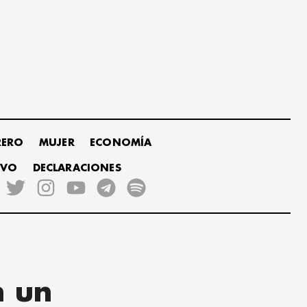
RERO
MUJER
ECONOMÍA
IVO
DECLARACIONES
n un