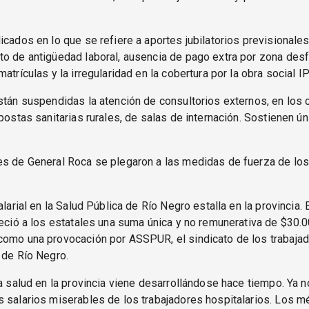
icados en lo que se refiere a aportes jubilatorios previsionales,
o de antigüedad laboral, ausencia de pago extra por zona desf
matrículas y la irregularidad en la cobertura por la obra social 
stán suspendidas la atención de consultorios externos, en los 
 postas sanitarias rurales, de salas de internación. Sostienen ú
es de General Roca se plegaron a las medidas de fuerza de los
alarial en la Salud Pública de Río Negro estalla en la provincia. 
reció a los estatales una suma única y no remunerativa de $30.0
como una provocación por ASSPUR, el sindicato de los trabajad
 de Río Negro.
la salud en la provincia viene desarrollándose hace tiempo. Ya 
 salarios miserables de los trabajadores hospitalarios. Los 