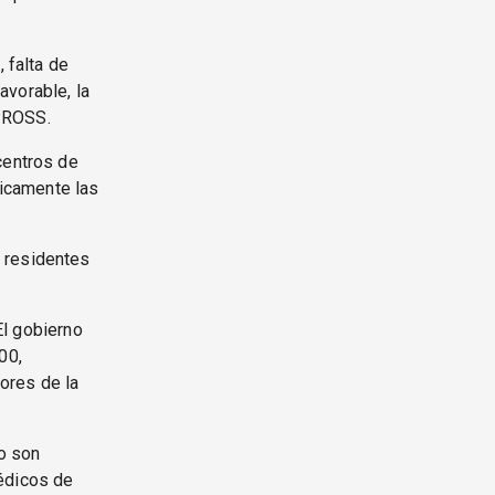
 falta de
avorable, la
IPROSS.
centros de
nicamente las
 residentes
El gobierno
00,
ores de la
no son
médicos de