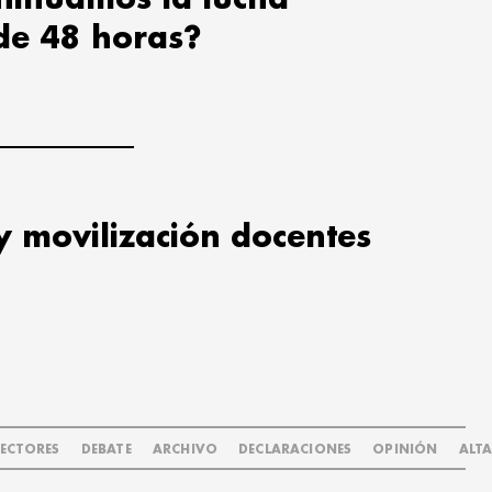
de 48 horas?
y movilización docentes
LECTORES
DEBATE
ARCHIVO
DECLARACIONES
OPINIÓN
ALT