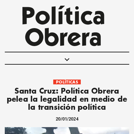
keyboard_arrow_down
POLÍTICAS
POLÍTICAS
Santa Cruz: Política Obrera
INTERNACIONALES
pelea la legalidad en medio de
MOVIMIENTO OBRERO
la transición política
MUJER
ECONOMÍA
20/01/2024
SOCIEDAD Y CULTURA
JUVENTUD