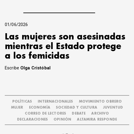
01/06/2026
Las mujeres son asesinadas
mientras el Estado protege
a los femicidas
Escribe
Olga Cristóbal
POLÍTICAS
INTERNACIONALES
MOVIMIENTO OBRERO
MUJER
ECONOMÍA
SOCIEDAD Y CULTURA
JUVENTUD
CORREO DE LECTORES
DEBATE
ARCHIVO
DECLARACIONES
OPINIÓN
ALTAMIRA RESPONDE