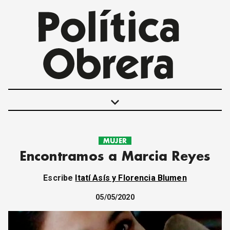
keyboard_arrow_down
MUJER
POLÍTICAS
Encontramos a Marcia Reyes
INTERNACIONALES
MOVIMIENTO OBRERO
Escribe
Itatí Asís y Florencia Blumen
MUJER
ECONOMÍA
05/05/2020
SOCIEDAD Y CULTURA
JUVENTUD