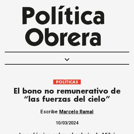
keyboard_arrow_down
POLÍTICAS
POLÍTICAS
El bono no remunerativo de
INTERNACIONALES
“las fuerzas del cielo”
MOVIMIENTO OBRERO
MUJER
Escribe
Marcelo Ramal
ECONOMÍA
SOCIEDAD Y CULTURA
10/03/2024
JUVENTUD