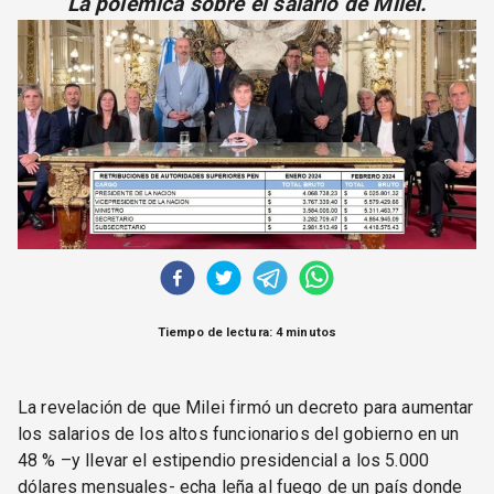
La polémica sobre el salario de Milei.
CORREO DE LECTORES
DEBATE
ARCHIVO
DECLARACIONES
OPINIÓN
ALTAMIRA RESPONDE
Política Obrera Revista
CONTACTO
Tiempo de lectura: 4 minutos
La revelación de que Milei firmó un decreto para aumentar
los salarios de los altos funcionarios del gobierno en un
48 % –y llevar el estipendio presidencial a los 5.000
dólares mensuales- echa leña al fuego de un país donde