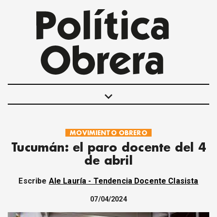
keyboard_arrow_down
MOVIMIENTO OBRERO
POLÍTICAS
Tucumán: el paro docente del 4
INTERNACIONALES
de abril
MOVIMIENTO OBRERO
MUJER
Escribe
Ale Lauría - Tendencia Docente Clasista
ECONOMÍA
SOCIEDAD Y CULTURA
07/04/2024
JUVENTUD