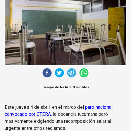
CORREO DE LECTORES
DEBATE
ARCHIVO
DECLARACIONES
OPINIÓN
ALTAMIRA RESPONDE
Política Obrera Revista
CONTACTO
Tiempo de lectura: 3 minutos
Este jueves 4 de abril, en el marco del
paro nacional
convocado por CTERA
, la docencia tucumana paró
masivamente exigiendo una recomposición salarial
urgente entre otros reclamos.