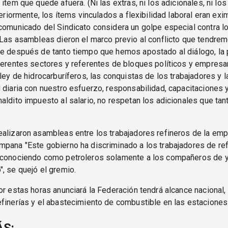
item que quede afuera. (Ni las extras, ni los adicionales, ni los
nteriormente, los ítems vinculados a flexibilidad laboral eran ex
comunicado del Sindicato considera un golpe especial contra l
"Las asambleas dieron el marco previo al conflicto que tendre
e después de tanto tiempo que hemos apostado al diálogo, la p
ferentes sectores y referentes de bloques políticos y empresar
 ley de hidrocarburíferos, las conquistas de los trabajadores y l
 diaria con nuestro esfuerzo, responsabilidad, capacitaciones 
aldito impuesto al salario, no respetan los adicionales que ta
alizaron asambleas entre los trabajadores refineros de la em
pana "Este gobierno ha discriminado a los trabajadores de ref
econociendo como petroleros solamente a los compañeros de y
, se quejó el gremio.
or estas horas anunciará la Federación tendrá alcance nacional, 
finerías y el abastecimiento de combustible en las estaciones 