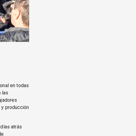
ional en todas
 las
ajadores
, y producción
 días atrás
de