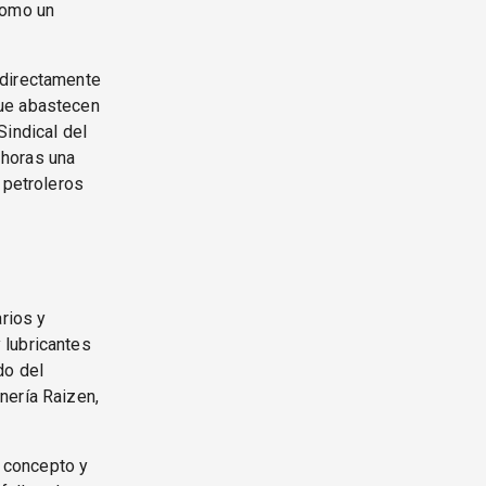
como un
 directamente
que abastecen
Sindical del
 horas una
 petroleros
arios y
 lubricantes
do del
nería Raizen,
o concepto y