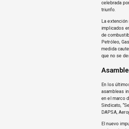
celebrada por
triunfo.
La extención
implicados e
de combustibl
Petróleo, Ga
medida cautel
que no se de
Asamblea
En los último
asambleas in
en el marco d
Sindicato, “S
DAPSA, Aerop
El nuevo impu