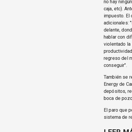
no hay ningún 
caja, etc). A
impuesto. El 
adicionales: 
delante, dond
hablar con di
violentado la
productividad
regreso del m
conseguir".
También se re
Energy de Cam
depósitos, r
boca de pozo"
El paro que p
sistema de re