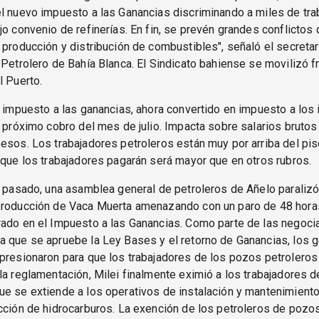
l nuevo impuesto a las Ganancias discriminando a miles de tr
jo convenio de refinerías. En fin, se prevén grandes conflictos
 producción y distribución de combustibles", señaló el secretar
 Petrolero de Bahía Blanca. El Sindicato bahiense se movilizó fr
l Puerto.
l impuesto a las ganancias, ahora convertido en impuesto a los 
l próximo cobro del mes de julio. Impacta sobre salarios brutos 
esos. Los trabajadores petroleros están muy por arriba del pis
 que los trabajadores pagarán será mayor que en otros rubros.
o pasado, una asamblea general de petroleros de Añelo paralizó
producción de Vaca Muerta amenazando con un paro de 48 horas
ado en el Impuesto a las Ganancias. Como parte de las negoci
a que se apruebe la Ley Bases y el retorno de Ganancias, los
 presionaron para que los trabajadores de los pozos petrolero
la reglamentación, Milei finalmente eximió a los trabajadores 
ue se extiende a los operativos de instalación y mantenimient
cción de hidrocarburos. La exención de los petroleros de pozo