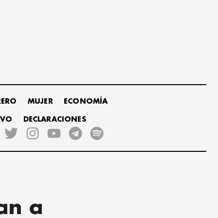
RERO
MUJER
ECONOMÍA
IVO
DECLARACIONES
an a