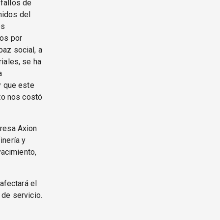
 fallos de
imidos del
os
mos por
az social, a
iales, se ha
a
y que este
nto nos costó
presa Axion
inería y
acimiento,
afectará el
de servicio.