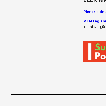
LEER M
Plenario de
Milei reglam
los sinvergü