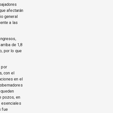
abajadores
 que afectarán
io general
ente a las
ingresos,
arriba de 1,8
o, por lo que
 por
, con el
aciones en el
 gobernadores
s queden
de pozos, en
o esenciales
s fue