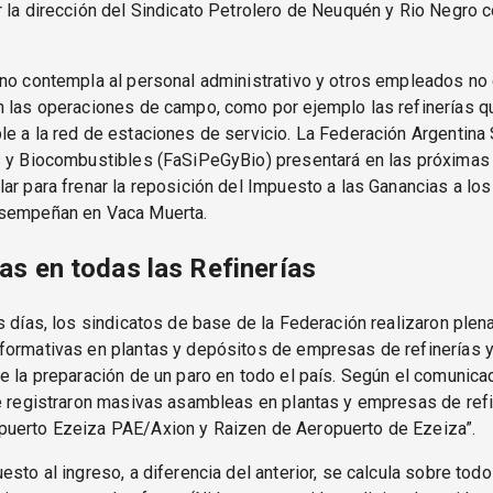
 la dirección del Sindicato Petrolero de Neuquén y Rio Negro 
 no contempla al personal administrativo y otros empleados no
n las operaciones de campo, como por ejemplo las refinerías 
e a la red de estaciones de servicio. La Federación Argentina 
s y Biocombustibles (FaSiPeGyBio) presentará en las próximas
ar para frenar la reposición del Impuesto a las Ganancias a los
sempeñan en Vaca Muerta.
s en todas las Refinerías
s días, los sindicatos de base de la Federación realizaron plen
formativas en plantas y depósitos de empresas de refinerías y
e la preparación de un paro en todo el país. Según el comunica
e registraron masivas asambleas en plantas y empresas de refi
uerto Ezeiza PAE/Axion y Raizen de Aeropuerto de Ezeiza”.
esto al ingreso, a diferencia del anterior, se calcula sobre tod