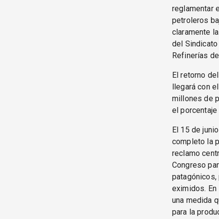
reglamentar e
petroleros ba
claramente la
del Sindicato
Refinerías de
El retorno de
llegará con e
millones de p
el porcentaje
El 15 de juni
completo la 
reclamo centr
Congreso par
patagónicos,
eximidos. En 
una medida q
para la produ