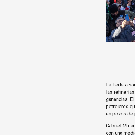
La Federación
las refinería
ganancias. El
petroleros qu
en pozos de p
Gabriel Matar
con una medid