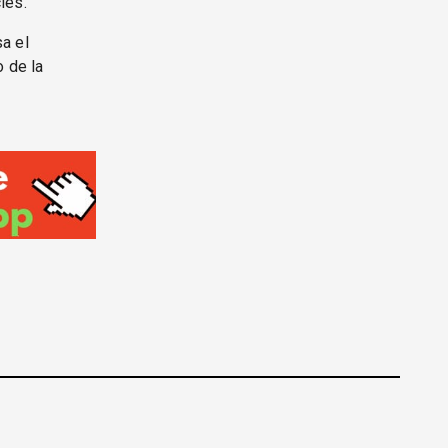
ies.
a el
o de la