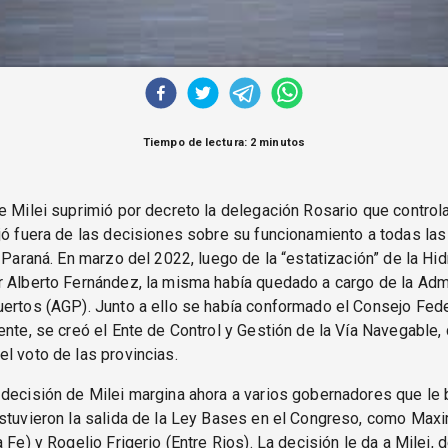
Tiempo de lectura: 2 minutos
e Milei suprimió por decreto la delegación Rosario que control
jó fuera de las decisiones sobre su funcionamiento a todas las
l Paraná. En marzo del 2022, luego de la “estatización” de la Hid
 Alberto Fernández, la misma había quedado a cargo de la Adm
ertos (AGP). Junto a ello se había conformado el Consejo Fede
ente, se creó el Ente de Control y Gestión de la Vía Navegable,
l voto de las provincias.
decisión de Milei margina ahora a varios gobernadores que le 
stuvieron la salida de la Ley Bases en el Congreso, como Maxi
a Fe) y Rogelio Frigerio (Entre Rios). La decisión le da a Milei