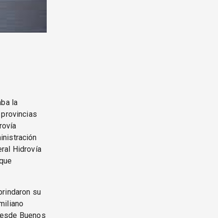
aba la
 provincias
rovía
inistración
ral Hidrovía
 que
brindaron su
miliano
, desde Buenos