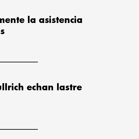
ente la asistencia
es
ullrich echan lastre