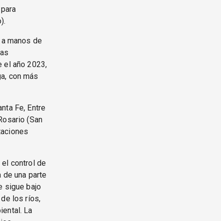
 para
).
a a manos de
las
e el año 2023,
ga, con más
nta Fe, Entre
Rosario (San
taciones
el control de
a de una parte
e sigue bajo
de los ríos,
iental. La