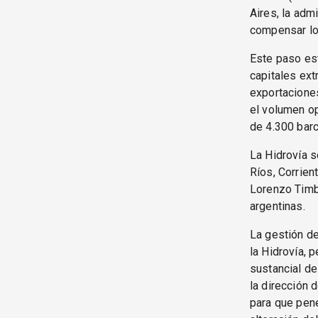
Aires, la adm
compensar los
Este paso est
capitales ext
exportaciones
el volumen o
de 4.300 barc
La Hidrovía s
Ríos, Corrien
Lorenzo Timb
argentinas.
La gestión de
la Hidrovía, 
sustancial de
la dirección 
para que pene