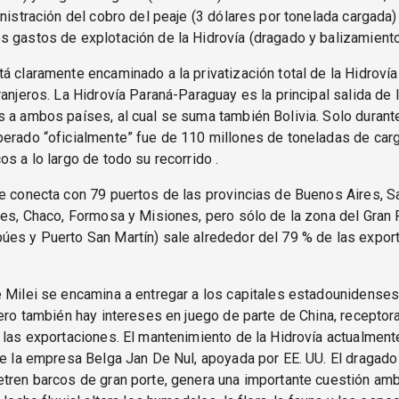
inistración del cobro del peaje (3 dólares por tonelada cargada)
 gastos de explotación de la Hidrovía (dragado y balizamiento
á claramente encaminado a la privatización total de la Hidroví
ranjeros. La Hidrovía Paraná-Paraguay es la principal salida de 
 a ambos países, al cual se suma también Bolivia. Solo durant
perado “oficialmente” fue de 110 millones de toneladas de car
os a lo largo de todo su recorrido .
e conecta con 79 puertos de las provincias de Buenos Aires, Sa
tes, Chaco, Formosa y Misiones, pero sólo de la zona del Gran 
úes y Puerto San Martín) sale alrededor del 79 % de las expor
 Milei se encamina a entregar a los capitales estadounidenses 
pero también hay intereses en juego de parte de China, receptor
 las exportaciones. El mantenimiento de la Hidrovía actualment
de la empresa Belga Jan De Nul, apoyada por EE. UU. El dragado 
tren barcos de gran porte, genera una importante cuestión amb