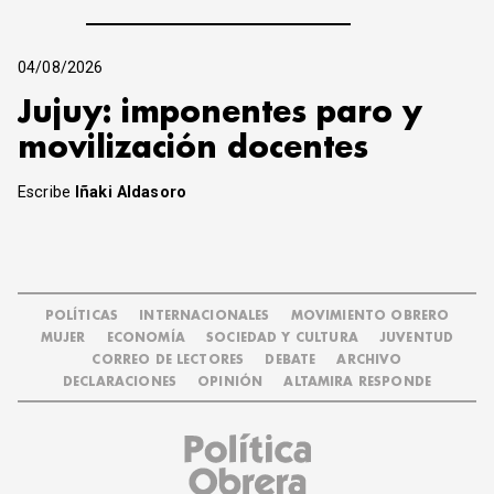
04/08/2026
Jujuy: imponentes paro y
movilización docentes
Escribe
Iñaki Aldasoro
POLÍTICAS
INTERNACIONALES
MOVIMIENTO OBRERO
MUJER
ECONOMÍA
SOCIEDAD Y CULTURA
JUVENTUD
CORREO DE LECTORES
DEBATE
ARCHIVO
DECLARACIONES
OPINIÓN
ALTAMIRA RESPONDE