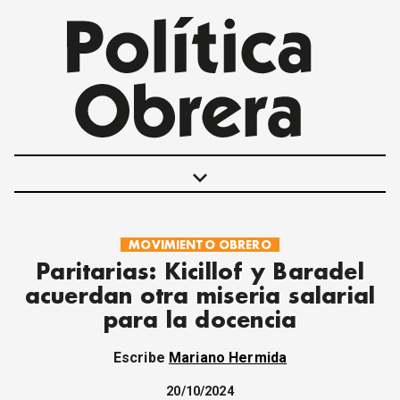
keyboard_arrow_down
MOVIMIENTO OBRERO
POLÍTICAS
Paritarias: Kicillof y Baradel
INTERNACIONALES
acuerdan otra miseria salarial
MOVIMIENTO OBRERO
para la docencia
MUJER
ECONOMÍA
Escribe
Mariano Hermida
SOCIEDAD Y CULTURA
JUVENTUD
20/10/2024