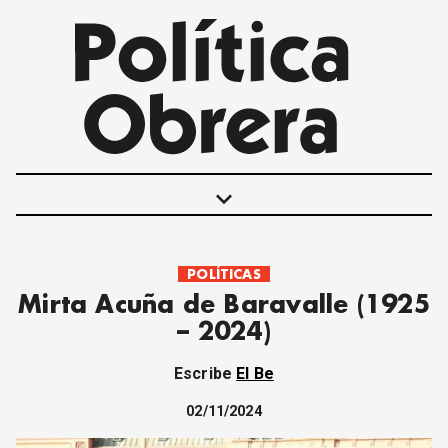
keyboard_arrow_down
POLÍTICAS
POLÍTICAS
Mirta Acuña de Baravalle (1925
INTERNACIONALES
– 2024)
MOVIMIENTO OBRERO
MUJER
Escribe
El Be
ECONOMÍA
SOCIEDAD Y CULTURA
02/11/2024
JUVENTUD