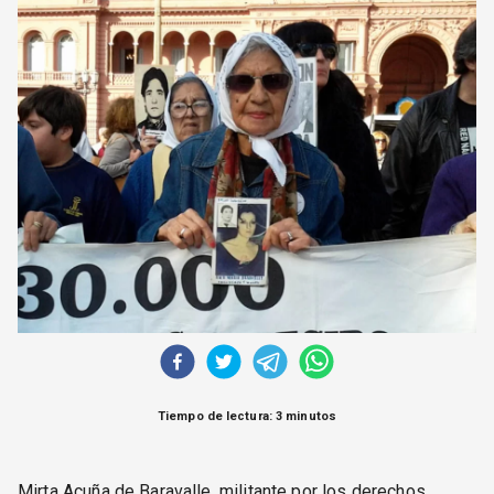
CORREO DE LECTORES
DEBATE
ARCHIVO
DECLARACIONES
OPINIÓN
ALTAMIRA RESPONDE
Política Obrera Revista
CONTACTO
Tiempo de lectura: 3 minutos
Mirta Acuña de Baravalle, militante por los derechos