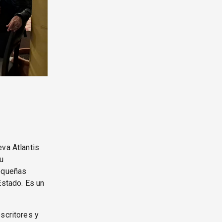
eva Atlantis
u
pequeñas
Estado. Es un
scritores y