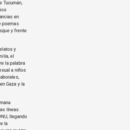
de Tucumán,
rios
fancias en
 de poemas
sque y frente
elatos y
lia, el
re la palabra
exual a niños
laborales,
 en Gaza y la
ulmana
as líneas.
ONU, llegando
e la