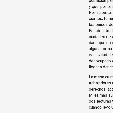
población pal
y que, por ta
Por su parte,
ciernes, toma
los países de
Estados Unido
ciudades de A
dado que no 
alguna forma 
esclavitud de
desocupado o 
llegar a dar 
La mesa culmi
trabajadores 
derechos, act
Milei, más su
dos lecturas 
cuando leyó u