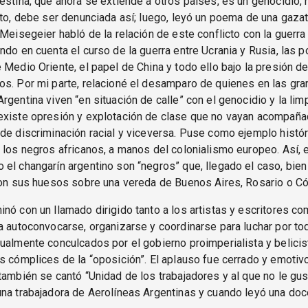
estina, que ahora se extiende a otros países, es un genocidio, 
nto, debe ser denunciada así; luego, leyó un poema de una gazat
 Meisegeier habló de la relación de este conflicto con la guerra
ndo en cuenta el curso de la guerra entre Ucrania y Rusia, las 
 Medio Oriente, el papel de China y todo ello bajo la presión d
s. Por mi parte, relacioné el desamparo de quienes en las gr
rgentina viven “en situación de calle” con el genocidio y la lim
existe opresión y explotación de clase que no vayan acompañ
de discriminación racial y viceversa. Puse como ejemplo histór
 los negros africanos, a manos del colonialismo europeo. Así, e
el changarín argentino son “negros” que, llegado el caso, bie
con sus huesos sobre una vereda de Buenos Aires, Rosario o C
nó con un llamado dirigido tanto a los artistas y escritores co
a autoconvocarse, organizarse y coordinarse para luchar por t
ualmente conculcados por el gobierno proimperialista y belicis
s cómplices de la “oposición”. El aplauso fue cerrado y emotivo
también se cantó “Unidad de los trabajadores y al que no le gust
na trabajadora de Aerolíneas Argentinas y cuando leyó una doc