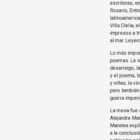
escritoras, e
Rosario, Entr
latinoamerica
Villa Clelia,
impresos a tr
al mar. Leyer
Lo más import
poemas. La id
desarraigo, la
y el poema, l
y niñas, la v
pero también 
guerra imperia
La mesa fue a
Alejandra Mar
Maratea expli
a la conclusi