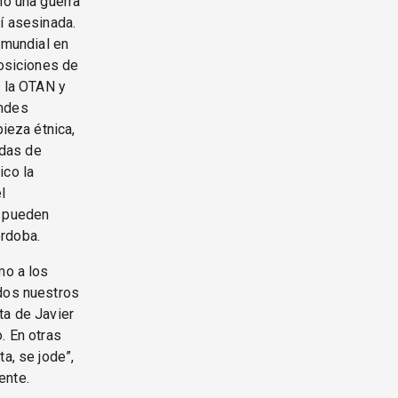
no una guerra
í asesinada.
 mundial en
posiciones de
e la OTAN y
andes
pieza étnica,
adas de
ico la
l
n pueden
órdoba.
mo a los
odos nuestros
ta de Javier
. En otras
a, se jode”,
ente.