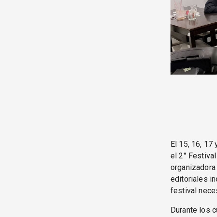
El 15, 16, 17
el 2° Festiva
organizadora 
editoriales i
festival nec
Durante los c