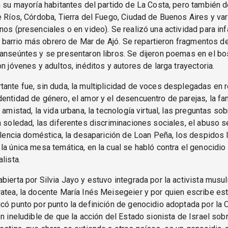
n su mayoría habitantes del partido de La Costa, pero también 
e Ríos, Córdoba, Tierra del Fuego, Ciudad de Buenos Aires y va
nos (presenciales o en video). Se realizó una actividad para in
 el barrio más obrero de Mar de Ajó. Se repartieron fragmentos
anseúntes y se presentaron libros. Se dijeron poemas en el bo
on jóvenes y adultos, inéditos y autores de larga trayectoria.
ante fue, sin duda, la multiplicidad de voces desplegadas en r
entidad de género, el amor y el desencuentro de parejas, la fami
 amistad, la vida urbana, la tecnología virtual, las preguntas sob
a soledad, las diferentes discriminaciones sociales, el abuso s
iolencia doméstica, la desaparición de Loan Peña, los despidos 
la única mesa temática, en la cual se habló contra el genocidio
lista.
bierta por Silvia Jayo y estuvo integrada por la activista mus
atea, la docente María Inés Meisegeier y por quien escribe est
có punto por punto la definición de genocidio adoptada por la 
ón ineludible de que la acción del Estado sionista de Israel sobr