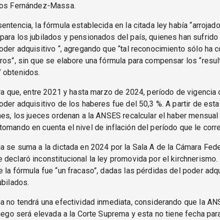
los Fernández-Massa.
entencia, la fórmula establecida en la citada ley había “arrojad
ara los jubilados y pensionados del país, quienes han sufrido 
oder adquisitivo “, agregando que “tal reconocimiento sólo ha 
ros”, sin que se elabore una fórmula para compensar los “resu
 obtenidos.
ara que, entre 2021 y hasta marzo de 2024, período de vigencia de
oder adquisitivo de los haberes fue del 50,3 %. A partir de est
nes, los jueces ordenan a la ANSES recalcular el haber mensual 
omando en cuenta el nivel de inflación del período que le cor
a se suma a la dictada en 2024 por la Sala A de la Cámara Fede
declaró inconstitucional la ley promovida por el kirchnerismo.
 la fórmula fue “un fracaso”, dadas las pérdidas del poder adqu
ubilados.
a no tendrá una efectividad inmediata, considerando que la AN
luego será elevada a la Corte Suprema y esta no tiene fecha par