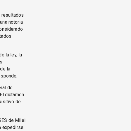
o resultados
una notoria
considerado
ltados
 la ley, la
as
de la
responde.
ral de
 El dictamen
isitivo de
SES de Milei
a expedirse.