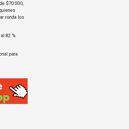
 de $70.000,
 quienes
ar ronda los
 al 82 %
onal para