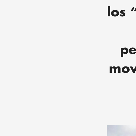
los 
pe
mov