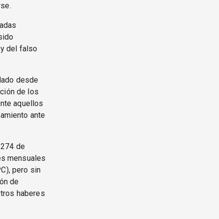
rse.
vadas
sido
y del falso
elado desde
ción de los
ente aquellos
tamiento ante
 274 de
stes mensuales
C), pero sin
ión de
stros haberes