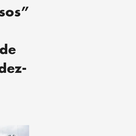
osos”
 de
dez-