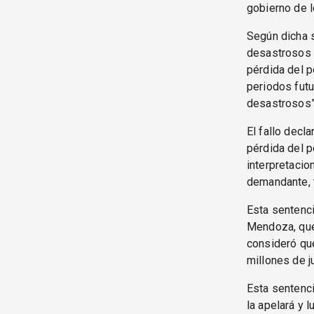
gobierno de 
Según dicha s
desastrosos p
pérdida del p
periodos futu
desastrosos”
El fallo decl
pérdida del p
interpretacio
demandante, t
Esta sentenci
Mendoza, que 
consideró que
millones de j
Esta sentenci
la apelará y 