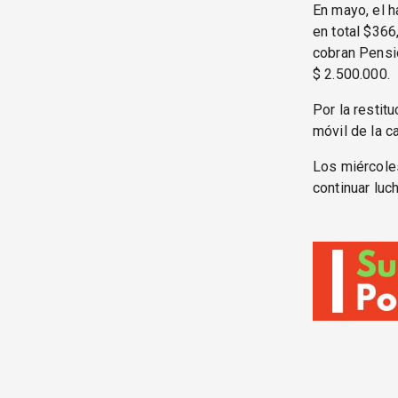
En mayo, el h
en total $366
cobran Pensio
$ 2.500.000.
Por la restit
móvil de la ca
Los miércoles
continuar luc