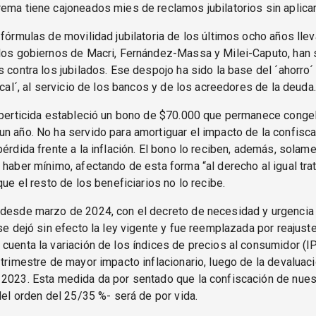
ema tiene cajoneados mies de reclamos jubilatorios sin aplica
 fórmulas de movilidad jubilatoria de los últimos ocho años lle
 los gobiernos de Macri, Fernández-Massa y Milei-Caputo, han 
s contra los jubilados. Ese despojo ha sido la base del ´ahorro´ 
iscal´, al servicio de los bancos y de los acreedores de la deuda.
liberticida estableció un bono de $70.000 que permanece cong
n año. No ha servido para amortiguar el impacto de la confisca
pérdida frente a la inflación. El bono lo reciben, además, solam
 haber mínimo, afectando de esta forma “al derecho al igual tra
que el resto de los beneficiarios no lo recibe.
 desde marzo de 2024, con el decreto de necesidad y urgencia
 se dejó sin efecto la ley vigente y fue reemplazada por reaju
cuenta la variación de los índices de precios al consumidor (IP
 trimestre de mayor impacto inflacionario, luego de la devaluac
 2023. Esta medida da por sentado que la confiscación de nue
-del orden del 25/35 %- será de por vida.