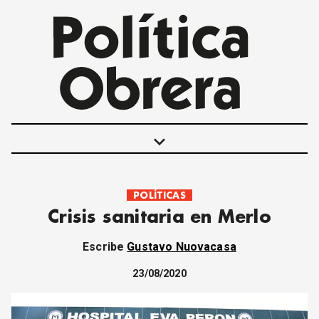
keyboard_arrow_down
POLÍTICAS
POLÍTICAS
Crisis sanitaria en Merlo
INTERNACIONALES
MOVIMIENTO OBRERO
Escribe
Gustavo Nuovacasa
MUJER
ECONOMÍA
23/08/2020
SOCIEDAD Y CULTURA
JUVENTUD