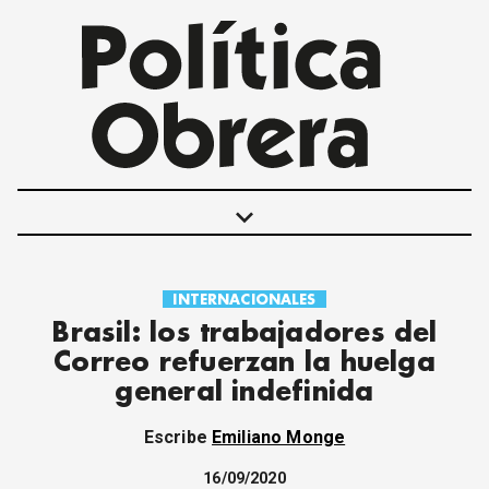
keyboard_arrow_down
INTERNACIONALES
POLÍTICAS
Brasil: los trabajadores del
INTERNACIONALES
Correo refuerzan la huelga
MOVIMIENTO OBRERO
general indefinida
MUJER
ECONOMÍA
Escribe
Emiliano Monge
SOCIEDAD Y CULTURA
JUVENTUD
16/09/2020