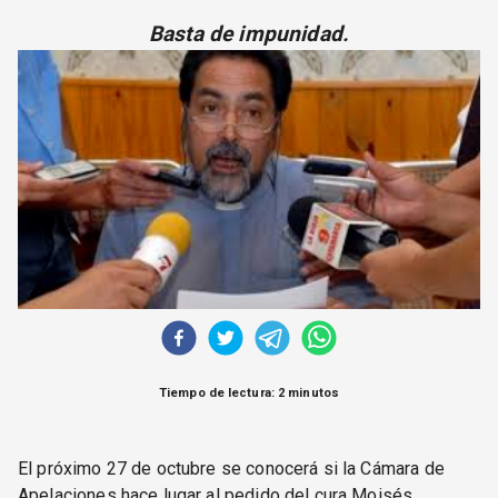
CORREO DE LECTORES
Basta de impunidad.
DEBATE
ARCHIVO
DECLARACIONES
OPINIÓN
ALTAMIRA RESPONDE
Política Obrera Revista
CONTACTO
Tiempo de lectura: 2 minutos
El próximo 27 de octubre se conocerá si la Cámara de
Apelaciones hace lugar al pedido del cura Moisés