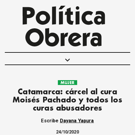
keyboard_arrow_down
MUJER
POLÍTICAS
Catamarca: cárcel al cura
INTERNACIONALES
Moisés Pachado y todos los
MOVIMIENTO OBRERO
curas abusadores
MUJER
ECONOMÍA
Escribe
Dayana Yapura
SOCIEDAD Y CULTURA
JUVENTUD
24/10/2020