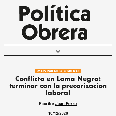
keyboard_arrow_down
MOVIMIENTO OBRERO
POLÍTICAS
Conflicto en Loma Negra:
INTERNACIONALES
terminar con la precarizacion
MOVIMIENTO OBRERO
laboral
MUJER
ECONOMÍA
Escribe
Juan Ferro
SOCIEDAD Y CULTURA
JUVENTUD
10/12/2020