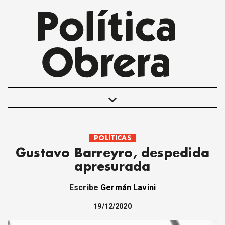
keyboard_arrow_down
POLÍTICAS
POLÍTICAS
Gustavo Barreyro, despedida
INTERNACIONALES
apresurada
MOVIMIENTO OBRERO
MUJER
Escribe
Germán Lavini
ECONOMÍA
SOCIEDAD Y CULTURA
19/12/2020
JUVENTUD