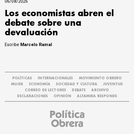
06/08/2026
Los economistas abren el
debate sobre una
devaluación
Escribe
Marcelo Ramal
POLÍTICAS
INTERNACIONALES
MOVIMIENTO OBRERO
MUJER
ECONOMÍA
SOCIEDAD Y CULTURA
JUVENTUD
CORREO DE LECTORES
DEBATE
ARCHIVO
DECLARACIONES
OPINIÓN
ALTAMIRA RESPONDE