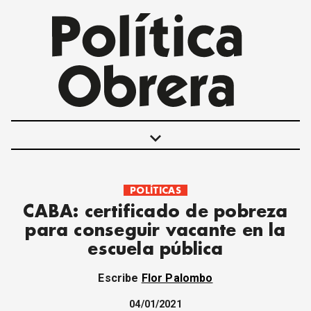
keyboard_arrow_down
POLÍTICAS
POLÍTICAS
CABA: certificado de pobreza
INTERNACIONALES
para conseguir vacante en la
MOVIMIENTO OBRERO
escuela pública
MUJER
ECONOMÍA
Escribe
Flor Palombo
SOCIEDAD Y CULTURA
JUVENTUD
04/01/2021