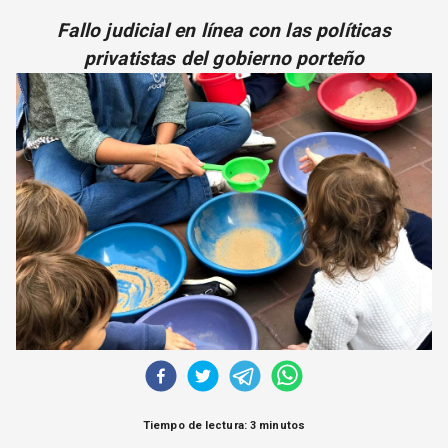
CORREO DE LECTORES
Fallo judicial en línea con las políticas
DEBATE
privatistas del gobierno porteño
ARCHIVO
DECLARACIONES
OPINIÓN
ALTAMIRA RESPONDE
Política Obrera Revista
CONTACTO
Tiempo de lectura: 3 minutos