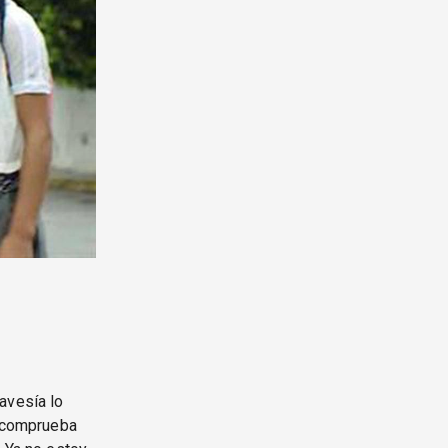
avesía lo
s comprueba