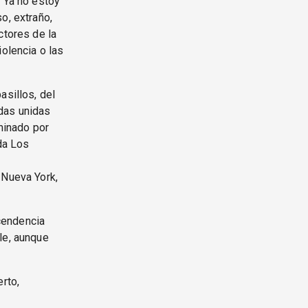
e Ya no estoy
o, extraño,
ctores de la
iolencia o las
asillos, del
ndas unidas
ominado por
nda Los
 Nueva York,
scendencia
le, aunque
rto,