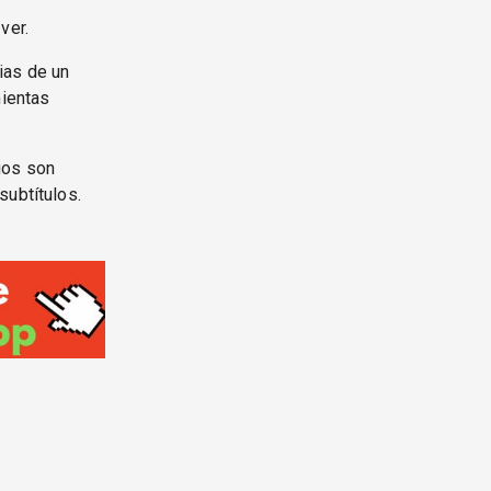
ver.
cias de un
mientas
gos son
subtítulos.