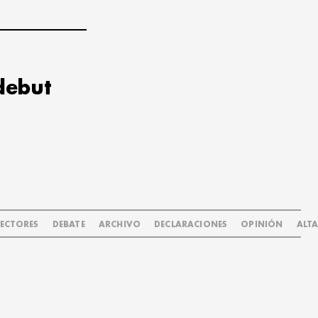
debut
LECTORES
DEBATE
ARCHIVO
DECLARACIONES
OPINIÓN
ALT