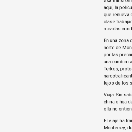
esa transform
aquí, la pelí
que renueva e
clase trabaja
miradas cond
En una zona d
norte de Mont
por las preca
una cumbia ra
Terkos, prote
narcotrafican
lejos de los 
Viaja. Sin sa
china e hija 
ella no entie
El viaje ha t
Monterrey, d