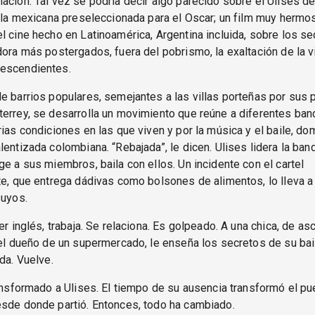
ación. Tal vez se podría decir algo parecido sobre el Ulises d
cula mexicana preseleccionada para el Oscar; un film muy hermos
l cine hecho en Latinoamérica, Argentina incluida, sobre los se
dora más postergados, fuera del pobrismo, la exaltación de la v
escendientes.
e barrios populares, semejantes a las villas porteñas por sus p
errey, se desarrolla un movimiento que reúne a diferentes ba
rias condiciones en las que viven y por la música y el baile, d
lentizada colombiana. “Rebajada”, le dicen. Ulises lidera la ba
ge a sus miembros, baila con ellos. Un incidente con el cartel
te, que entrega dádivas como bolsones de alimentos, lo lleva a
suyos.
ber inglés, trabaja. Se relaciona. Es golpeado. A una chica, de a
del dueño de un supermercado, le enseña los secretos de su bai
nda. Vuelve.
ransformado a Ulises. El tiempo de su ausencia transformó el pue
esde donde partió. Entonces, todo ha cambiado.