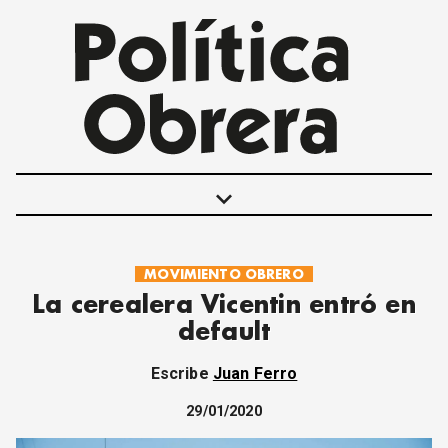
keyboard_arrow_down
MOVIMIENTO OBRERO
POLÍTICAS
La cerealera Vicentin entró en
INTERNACIONALES
default
MOVIMIENTO OBRERO
MUJER
Escribe
Juan Ferro
ECONOMÍA
SOCIEDAD Y CULTURA
29/01/2020
JUVENTUD