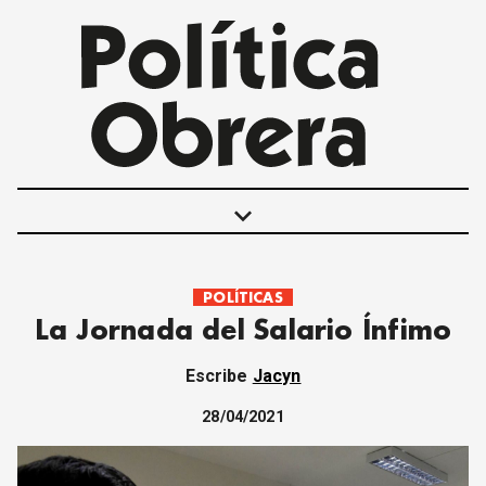
keyboard_arrow_down
POLÍTICAS
POLÍTICAS
La Jornada del Salario Ínfimo
INTERNACIONALES
MOVIMIENTO OBRERO
Escribe
Jacyn
MUJER
ECONOMÍA
28/04/2021
SOCIEDAD Y CULTURA
JUVENTUD