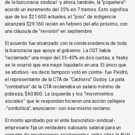
de la burocracia sindical -y ahora, también, la “piquetera”-
acordó un incremento del 35% en 7 tramos. Esto significa
que de los $21.600 actuales, el “piso” de indigencia
alcanzará $29.160 recién en febrero del año próximo, con
una cláusula de “revisión” en septiembre.
El acuerdo fue alcanzado con la condescedencia de toda
la burocracia que apoya al gobierno. La CGT había
“reclamado” una mejor del 35-40% en dos cuotas; a Yasky
se le ocurrió que era mejor liquidarlo en una. El único que
se abstuvo -es decir, tampoco votó en contra- fue Peidró,
el representante de la CTA de “Cachorro” Godoy. La pata
“combativa” de la CTA reclamaba un salario mínimo de
pobreza, $60.800. La izquierda y los “movimientos
sociales” que le responden hicieron una acción callejera
-“simbólica”, anunciaron- con ese mismo reclamo.
El monto aprobado por el ente burocrático-sindical-
empresario fija un verdadero subsuelo salarial para un
conjunto de prestaciones asistenciales, entre ellas la AUH