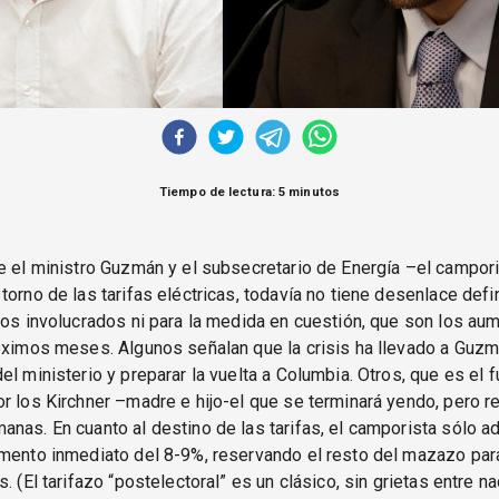
Tiempo de lectura: 5 minutos
e el ministro Guzmán y el subsecretario de Energía –el campor
torno de las tarifas eléctricas, todavía no tiene desenlace defin
ios involucrados ni para la medida en cuestión, que son los au
óximos meses. Algunos señalan que la crisis ha llevado a Guzm
el ministerio y preparar la vuelta a Columbia. Otros, que es el f
r los Kirchner –madre e hijo-el que se terminará yendo, pero re
nas. En cuanto al destino de las tarifas, el camporista sólo adm
umento inmediato del 8-9%, reservando el resto del mazazo pa
. (El tarifazo “postelectoral” es un clásico, sin grietas entre n