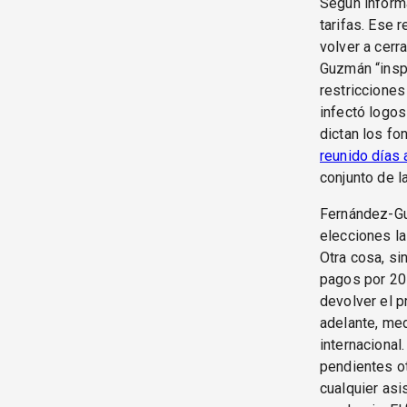
Según inform
tarifas. Ese 
volver a cerr
Guzmán “insp
restricciones
infectó logos
dictan los fo
reunido días 
conjunto de la
Fernández-Gu
elecciones la
Otra cosa, si
pagos por 20 
devolver el 
adelante, med
internacional
pendientes ot
cualquier asi