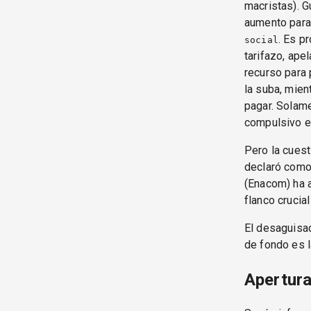
macristas). G
aumento para
. Es p
social
tarifazo, ap
recurso para
la suba, mien
pagar. Solame
compulsivo en
Pero la cuest
declaró com
(Enacom) ha a
flanco crucial
El desaguisad
de fondo es l
Apertur