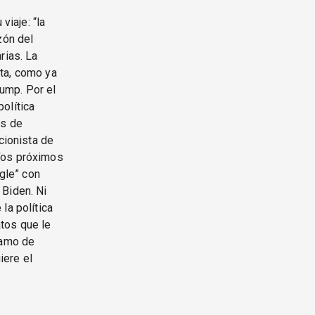
viaje: “la
zón del
rias. La
sta, como ya
ump. Por el
olítica
ás de
cionista de
víos próximos
egle” con
 Biden. Ni
la política
tos que le
lamo de
iere el