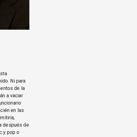
ista
ido. Ni para
mentos de la
án a vaciar
uncionario
cién en las
itiría,
ra después de
ac y pop o