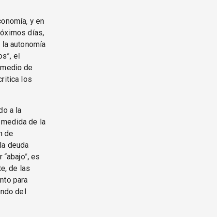
conomía, y en
próximos días,
e la autonomía
s”, el
r medio de
ritica los
do a la
 medida de la
en de
 la deuda
 “abajo”, es
te, de las
nto para
undo del