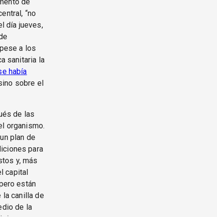
umento de
entral, “no
l día jueves,
de
 pese a los
a sanitaria la
se había
 sino sobre el
ués de las
el organismo.
 un plan de
diciones para
stos y, más
 capital
 pero están
 la canilla de
edio de la