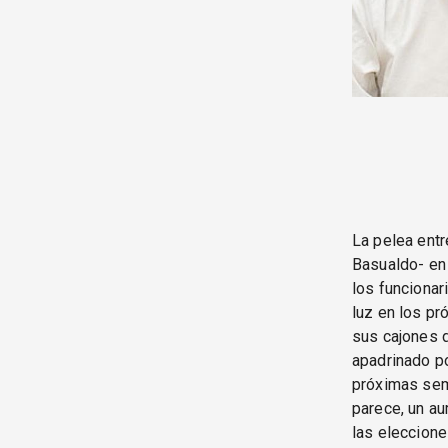
La pelea entr
Basualdo- en 
los funcionar
luz en los pr
sus cajones d
apadrinado po
próximas sema
parece, un a
las elecciones