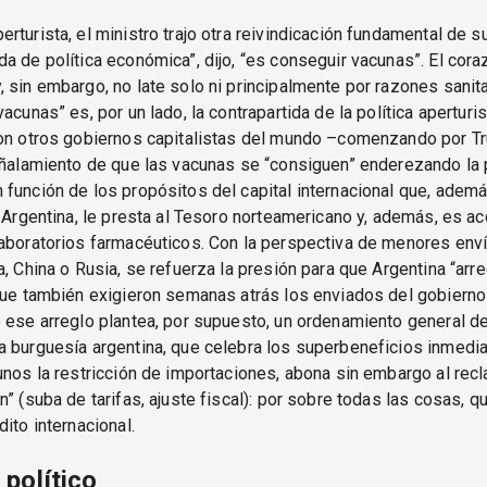
turista, el ministro trajo otra reivindicación fundamental de su 
a de política económica”, dijo, “es conseguir vacunas”. El cora
 sin embargo, no late solo ni principalmente por razones sanita
vacunas” es, por un lado, la contrapartida de la política aperturi
con otros gobiernos capitalistas del mundo –comenzando por Tr
eñalamiento de que las vacunas se “consiguen” enderezando la p
función de los propósitos del capital internacional que, adem
a Argentina, le presta al Tesoro norteamericano y, además, es ac
laboratorios farmacéuticos. Con la perspectiva de menores en
a, China o Rusia, se refuerza la presión para que Argentina “arr
que también exigieron semanas atrás los enviados del gobierno
 ese arreglo plantea, por supuesto, un ordenamiento general de 
 burguesía argentina, que celebra los superbeneficios inmedia
unos la restricción de importaciones, abona sin embargo al rec
n” (suba de tarifas, ajuste fiscal): por sobre todas las cosas, qu
dito internacional.
político