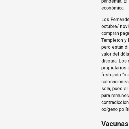
pandemia. El 
económica.
Los Fernánde
octubre/ novi
compran paga
Templeton y P
pero están di
valor del dóla
dispara. Los 
propietarios 
festejado “m
colocaciones 
sola, pues el
para remunera
contradiccion
oxígeno polí
Vacunas