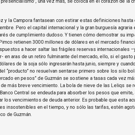
“presencialismo”, una vez más, se coloca en el corazón de la cr
z y la Campora fantasean con estirar estas definiciones hast
embre. Pero el capital internacional y la gran burguesía agraria e
rés de cumplimiento dudoso. Y tienen cómo demostrar su impa
imco retienen 3000 millones de dólares en el mercado financie
spuestos a hacer saltar las frágiles reservas internacionales –y
r- en aras de un retiro fulminante del mercado, ello, si el gasto
dólares de la soja sólo ingresarán hasta junio, siempre y cuand
del “producto” no resuelvan sentarse primero sobre los silo bol
ercado en pesos” de Guzmán se sostiene a tasas cada vez más 
de más breve vencimiento. La bola de nieve de las Leliqs se r
 Banco Central se endeuda para absorber los pesos que emite, a
r los vencimientos de deuda anterior. Es probable que esta a
es insostenibles en el tiempo, y no sólo las tarifas, estén agot
tico de Guzmán.