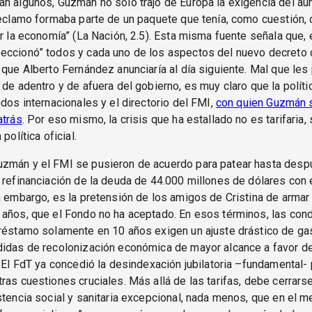
an algunos, Guzmán no sólo trajo de Europa la exigencia del a
reclamo formaba parte de un paquete que tenía, como cuestión, c
ar la economía” (La Nación, 2.5). Esta misma fuente señala que, e
eccionó” todos y cada uno de los aspectos del nuevo decreto 
 que Alberto Fernández anunciaría al día siguiente. Mal que les
 de adentro y de afuera del gobierno, es muy claro que la polític
ndos internacionales y el directorio del FMI,
con quien Guzmán 
atrás
. Por eso mismo, la crisis que ha estallado no es tarifaria,
 política oficial.
zmán y el FMI se pusieron de acuerdo para patear hasta desp
 refinanciación de la deuda de 44.000 millones de dólares con 
n embargo, es la pretensión de los amigos de Cristina de armar
años, que el Fondo no ha aceptado. En esos términos, las con
préstamo solamente en 10 años exigen un ajuste drástico de ga
idas de recolonización económica de mayor alcance a favor del
. El FdT ya concedió la desindexación jubilatoria –fundamental-
ras cuestiones cruciales. Más allá de las tarifas, debe cerrarse
stencia social y sanitaria excepcional, nada menos, que en el m