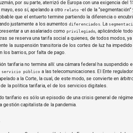
uzmán, por su parte, aterrizó de Europa con una exigencia del 
 mayo, eso sí, apelando a otro
-el de la “segmentación” 
relato
robable que el entuerto termine partiendo la diferencia o encub
elando justamente a los aumentos
. La
diferenciados
segmentaci
 presentar a un asalariado como
, aplicándole tod
privilegiado
tras se reserva una tarifa social a quienes, de todos modos, ya
nte la suspensión transitoria de los cortes de luz ha impedid
 los barrios, por falta de pago.
ión tarifaria no termina allí: una cámara federal ha suspendido 
o
a las telecomunicaciones. El Ente regulador
servicio público
pelado a la Corte, la cual, de este modo, se convierte en árbitr
 de la política tarifaria, el de los servicios digitales.
o tarifario es sólo un episodio de una crisis general de régime
a gestión capitalista de la pandemia.
a