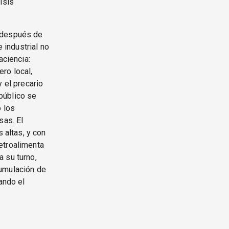
isis
a después de
 industrial no
ciencia:
ro local,
 el precario
 público se
o los
sas. El
altas, y con
etroalimenta
 su turno,
cumulación de
ando el