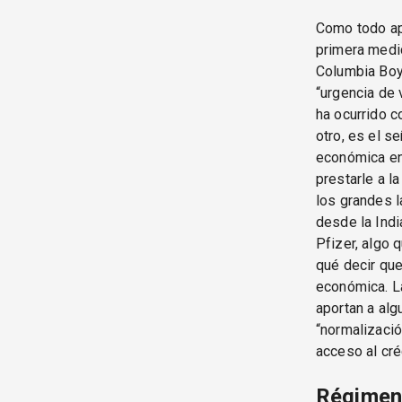
Como todo aper
primera medid
Columbia Boy,
“urgencia de 
ha ocurrido 
otro, es el s
económica en 
prestarle a l
los grandes 
desde la Indi
Pfizer, algo 
qué decir que
económica. La
aportan a alg
“normalizació
acceso al cré
Régimen 