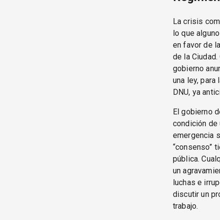
La crisis com
lo que algunos
en favor de l
de la Ciudad
gobierno anun
una ley, para
DNU, ya antic
El gobierno d
condición de
emergencia soc
“consenso” ti
pública. Cual
un agravamien
luchas e irru
discutir un p
trabajo.