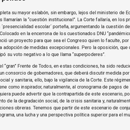
pleta su mayor eslabón, sin embargo, lejos del ministerio de E
 llamarían la “cuestión institucional”. La Corte fallaría, en los 
a ´presencialidad escolar´ porteña, argumentando la cuestión d
. Colocado en la encerrona de los cuestionados DNU “pandémico
ció un proyecto para que sea el Congreso quien lo faculte, po
 la adopción de medidas excepcionales. Pero la oposición, que c
ipó su voto negativo a lo que llama “superpoderes”.
el “gran” Frente de Todos, en estas condiciones, ha sido reduci
 un consorcio de gobernadores, que deberá discutir medida por
ial y sanitaria, ello, bajo la vigilancia de la Corte. Este régim
ene como inspirador, naturalmente, al cronograma de pagos de
quiera puede advertir que la contrapartida de este escenario, por
to de la degradación social, de la crisis sanitaria y, naturalmen
pciones obreras. Tenemos que partir de este escenario de conju
rograma, una lucha y una perspectiva política superior para el m