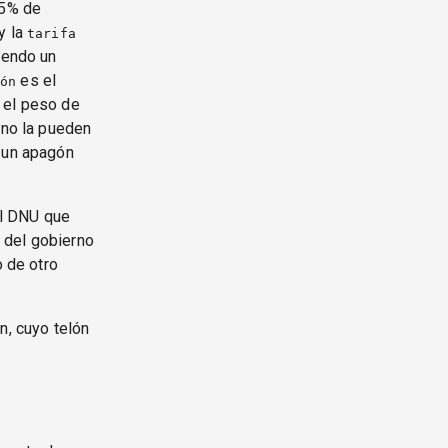
15% de
y la
tarifa
riendo un
es el
ón
o el peso de
 no la pueden
o un apagón
el DNU que
 del gobierno
o de otro
n, cuyo telón