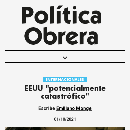
keyboard_arrow_down
INTERNACIONALES
POLÍTICAS
EEUU "potencialmente
INTERNACIONALES
catastrófico"
MOVIMIENTO OBRERO
MUJER
Escribe
Emiliano Monge
ECONOMÍA
SOCIEDAD Y CULTURA
01/10/2021
JUVENTUD