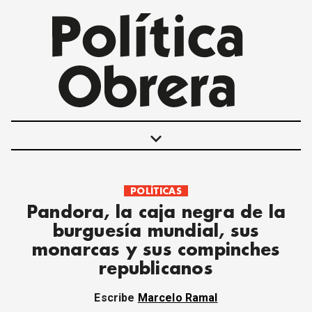
keyboard_arrow_down
POLÍTICAS
POLÍTICAS
Pandora, la caja negra de la
INTERNACIONALES
burguesía mundial, sus
MOVIMIENTO OBRERO
monarcas y sus compinches
MUJER
republicanos
ECONOMÍA
SOCIEDAD Y CULTURA
Escribe
Marcelo Ramal
JUVENTUD