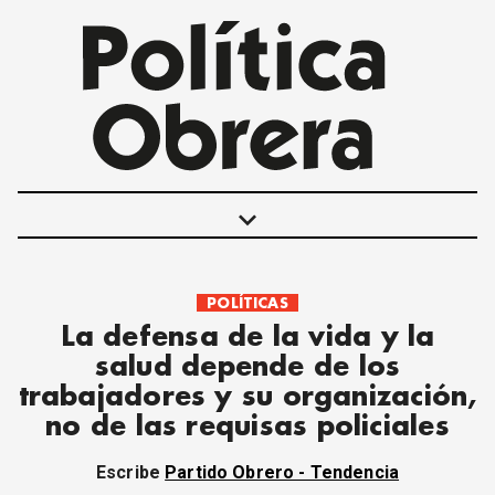
keyboard_arrow_down
POLÍTICAS
POLÍTICAS
La defensa de la vida y la
INTERNACIONALES
salud depende de los
MOVIMIENTO OBRERO
trabajadores y su organización,
MUJER
no de las requisas policiales
ECONOMÍA
SOCIEDAD Y CULTURA
Escribe
Partido Obrero - Tendencia
JUVENTUD