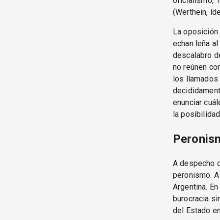
oficialismo, 
(Werthein, íd
La oposición 
echan leña al 
descalabro d
no reúnen con
los llamados 
decididamente
enunciar cuál
la posibilida
Peronis
A despecho de
peronismo. A 
Argentina. E
burocracia s
del Estado e