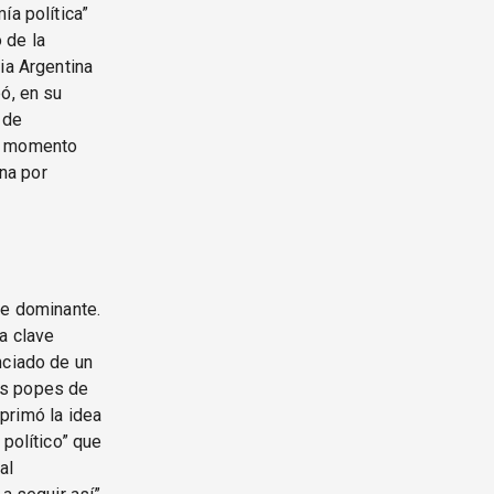
ía política”
 de la
ia Argentina
ó, en su
 de
 el momento
ina por
se dominante.
a clave
nciado de un
les popes de
 primó la idea
 político” que
al