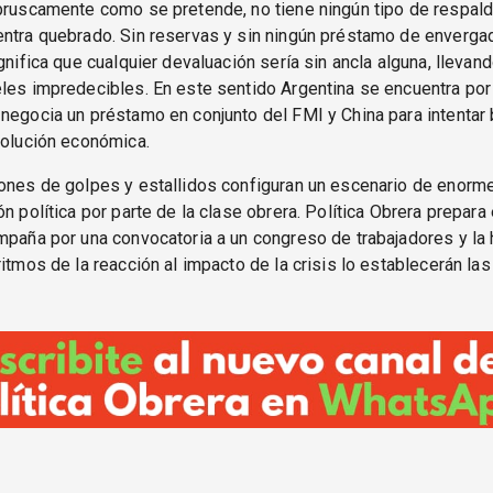
bruscamente como se pretende, no tiene ningún tipo de respald
ntra quebrado. Sin reservas y sin ningún préstamo de envergad
gnifica que cualquier devaluación sería sin ancla alguna, llevand
les impredecibles. En este sentido Argentina se encuentra por 
negocia un préstamo en conjunto del FMI y China para intentar b
solución económica.
iones de golpes y estallidos configuran un escenario de enorm
ón política por parte de la clase obrera. Política Obrera prepara
mpaña por una convocatoria a un congreso de trabajadores y la
ritmos de la reacción al impacto de la crisis lo establecerán la