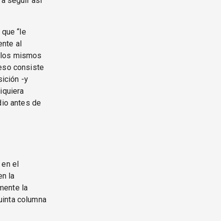
a seguir así”
 que “le
ente al
ellos mismos
 eso consiste
sición -y
iquiera
dio antes de
 en el
en la
mente la
uinta columna