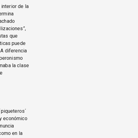
interior de la
ermina
lachado
lizaciones”,
stas que
íticas puede
 A diferencia
l peronismo
maba la clase
de
´piqueteros´
o y económico
anuncia
 como en la