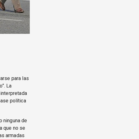
rarse para las
o”. La
 interpretada
ase política
do ninguna de
ra que no se
rzas armadas