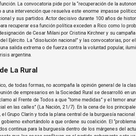
unción. La convocatoria pide por la “recuperación de la autonom
 a una intervención que resuelva este enorme impasse político
ional y sus partidos. Actor decisivo durante 100 años de histor
para recuperar esa función política exceden a Rico como lo prob
esignación de Cesar Milani por Cristina Kirchner y su campaña
´ del Ejército. La “disolución nacional” y las convocatorias, por
a una salida extrema o de fuerza contra la voluntad popular, ilum
risis argentina.
de La Rural
ico, de todas formas, no acompaña la opinión general de la cla
eunión de empresarios en la Sociedad Rural se desarrolló en un
reclamo al Frente de Todos a que “tome medidas” y el temor anu
cial en las calles” (La Nación, 21/7). En la cena de los principa
, el Grupo Clarín y toda la plana central de la burguesía nacional
l gobierno exhortándolo a que ordene su coalición. El “problema
os continua para la burguesía dentro de los márgenes del actu