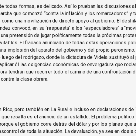
 de todas formas, es delicado. Así lo prueban las discusiones al 
rcha que comenzó “contra la inflación y los remarcadores” y t
 como una movilización de directo apoyo al gobierno. El deshi
ndez convocó, en su ´respuesta´ a los ´especuladores´ a “movi
una pretensión de jugar políticamente todas la próximas prote
vitables. El fracaso anunciado de todas estas operaciones pol
una implosión del aparato del gobierno y del propio peronismo.
o luego del rodrigazo, donde la dictadura de Videla sustituyó a
aplicar él las exigencias económicas de envergadura que recla
ahora tendrán que recorrer todo el camino de una confrontación 
contra la clase obrera.
o
e Rico, pero también en La Rural e incluso en declaraciones de 
lo que resalta es el anuncio de un estallido. El problema polític
orque el gobierno corre detrás del dólar y por los planes que 
scontrol de toda la situación. La devaluación, ya sea en dosis