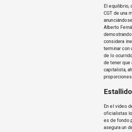
El equilibrio,
CGT de una ma
anunciándose
Alberto Ferná
demostrando 
considera ine
terminar con 
de lo ocurrid
de tener que 
capitalista, 
proporciones 
Estallid
En el video d
oficialistas 
es de fondo p
asegura un de