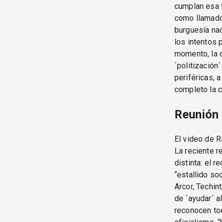
cumplan esa f
como llamado
burguesía nac
los intentos 
momento, la d
´politización
periféricas, 
completo la c
Reunión 
El video de R
La reciente r
distinta: el 
“estallido so
Arcor, Techint
de ´ayudar´ a
reconocen tod