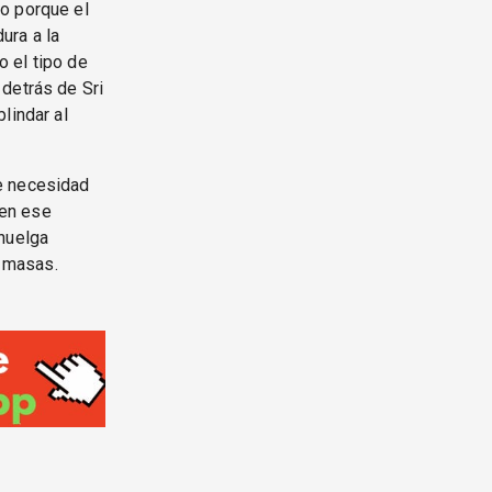
o porque el
ura a la
o el tipo de
detrás de Sri
lindar al
e necesidad
 en ese
 huelga
s masas.