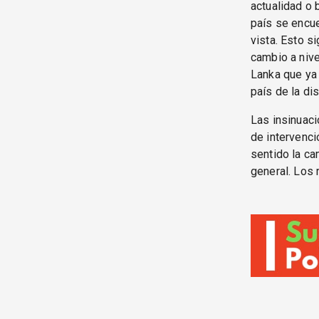
actualidad o 
país se encue
vista. Esto si
cambio a nive
Lanka que ya 
país de la di
Las insinuac
de intervenci
sentido la ca
general. Los 