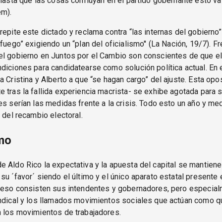
“hasta que las cosas confluyan en el partido gobernante esto va 
em).
repite este dictado y reclama contra “las internas del gobierno”
fuego” exigiendo un “plan del oficialismo'' (La Nación, 19/7). Fr
el gobierno en Juntos por el Cambio son conscientes de que 
diciones para candidatearse como solución política actual. En
a Cristina y Alberto a que “se hagan cargo” del ajuste. Esta opo
 tras la fallida experiencia macrista- se exhibe agotada para s
es serían las medidas frente a la crisis. Todo esto un año y me
d del recambio electoral.
mo
 Aldo Rico la expectativa y la apuesta del capital se mantiene
su ´favor´ siendo el último y el único aparato estatal presente 
n eso consisten sus intendentes y gobernadores, pero especial
indical y los llamados movimientos sociales que actúan como q
n los movimientos de trabajadores.