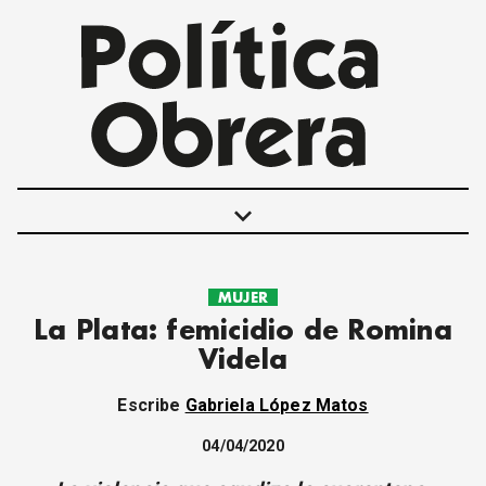
keyboard_arrow_down
MUJER
POLÍTICAS
La Plata: femicidio de Romina
INTERNACIONALES
Videla
MOVIMIENTO OBRERO
MUJER
Escribe
Gabriela López Matos
ECONOMÍA
SOCIEDAD Y CULTURA
04/04/2020
JUVENTUD