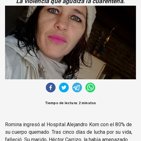
La violencia que agudiza la cuarentena.
CORREO DE LECTORES
DEBATE
ARCHIVO
DECLARACIONES
OPINIÓN
ALTAMIRA RESPONDE
Política Obrera Revista
CONTACTO
Tiempo de lectura: 2 minutos
Romina ingresó al Hospital Alejandro Korn con el 80% de
su cuerpo quemado. Tras cinco días de lucha por su vida,
falleció. Su marido, Héctor Carrizo, la había amenazado