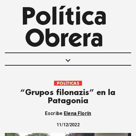
keyboard_arrow_down
POLÍTICAS
POLÍTICAS
“Grupos filonazis” en la
INTERNACIONALES
Patagonia
MOVIMIENTO OBRERO
MUJER
Escribe
Elena Florín
ECONOMÍA
SOCIEDAD Y CULTURA
11/12/2022
JUVENTUD