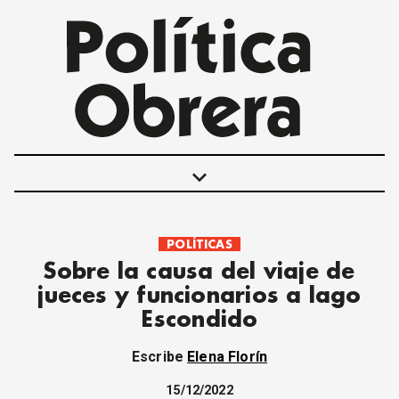
keyboard_arrow_down
POLÍTICAS
POLÍTICAS
Sobre la causa del viaje de
INTERNACIONALES
jueces y funcionarios a lago
MOVIMIENTO OBRERO
Escondido
MUJER
ECONOMÍA
Escribe
Elena Florín
SOCIEDAD Y CULTURA
JUVENTUD
15/12/2022