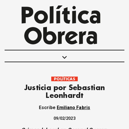
keyboard_arrow_down
POLÍTICAS
POLÍTICAS
Justicia por Sebastian
INTERNACIONALES
Leonhardt
MOVIMIENTO OBRERO
MUJER
Escribe
Emiliano Fabris
ECONOMÍA
SOCIEDAD Y CULTURA
09/02/2023
JUVENTUD