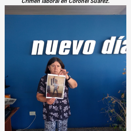
Crimen laboral en Coronel Suarez.
CORREO DE LECTORES
DEBATE
ARCHIVO
DECLARACIONES
OPINIÓN
ALTAMIRA RESPONDE
Política Obrera Revista
CONTACTO