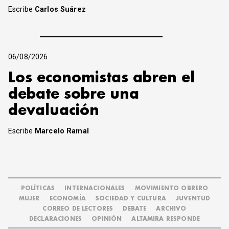
Escribe
Carlos Suárez
06/08/2026
Los economistas abren el
debate sobre una
devaluación
Escribe
Marcelo Ramal
POLÍTICAS
INTERNACIONALES
MOVIMIENTO OBRERO
MUJER
ECONOMÍA
SOCIEDAD Y CULTURA
JUVENTUD
CORREO DE LECTORES
DEBATE
ARCHIVO
DECLARACIONES
OPINIÓN
ALTAMIRA RESPONDE