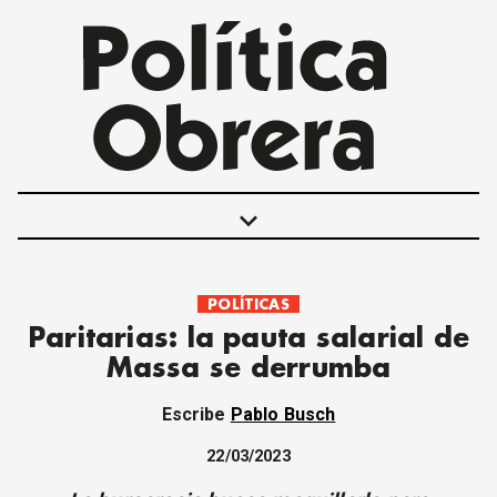
keyboard_arrow_down
POLÍTICAS
POLÍTICAS
Paritarias: la pauta salarial de
INTERNACIONALES
Massa se derrumba
MOVIMIENTO OBRERO
MUJER
Escribe
Pablo Busch
ECONOMÍA
SOCIEDAD Y CULTURA
22/03/2023
JUVENTUD