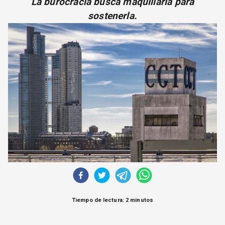
La burocracia busca maquillarla para
CORREO DE LECTORES
sostenerla.
DEBATE
ARCHIVO
DECLARACIONES
OPINIÓN
ALTAMIRA RESPONDE
Política Obrera Revista
CONTACTO
Tiempo de lectura: 2 minutos