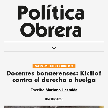
keyboard_arrow_down
MOVIMIENTO OBRERO
POLÍTICAS
Docentes bonaerenses: Kicillof
INTERNACIONALES
contra el derecho a huelga
MOVIMIENTO OBRERO
MUJER
Escribe
Mariano Hermida
ECONOMÍA
SOCIEDAD Y CULTURA
06/10/2023
JUVENTUD