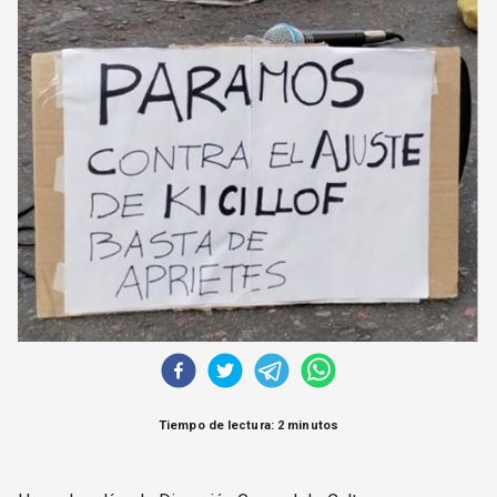
CORREO DE LECTORES
DEBATE
ARCHIVO
DECLARACIONES
OPINIÓN
ALTAMIRA RESPONDE
Política Obrera Revista
CONTACTO
Tiempo de lectura: 2 minutos