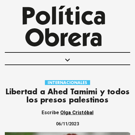
keyboard_arrow_down
INTERNACIONALES
POLÍTICAS
Libertad a Ahed Tamimi y todos
INTERNACIONALES
los presos palestinos
MOVIMIENTO OBRERO
MUJER
Escribe
Olga Cristóbal
ECONOMÍA
SOCIEDAD Y CULTURA
06/11/2023
JUVENTUD