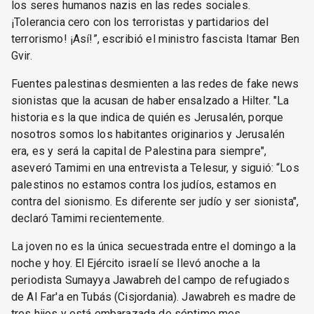
los seres humanos nazis en las redes sociales.
¡Tolerancia cero con los terroristas y partidarios del
terrorismo! ¡Así!”, escribió el ministro fascista Itamar Ben
Gvir.
Fuentes palestinas desmienten a las redes de fake news
sionistas que la acusan de haber ensalzado a Hilter. "La
historia es la que indica de quién es Jerusalén, porque
nosotros somos los habitantes originarios y Jerusalén
era, es y será la capital de Palestina para siempre",
aseveró Tamimi en una entrevista a Telesur, y siguió: “Los
palestinos no estamos contra los judíos, estamos en
contra del sionismo. Es diferente ser judío y ser sionista",
declaró Tamimi recientemente.
La joven no es la única secuestrada entre el domingo a la
noche y hoy. El Ejército israelí se llevó anoche a la
periodista Sumayya Jawabreh del campo de refugiados
de Al Far'a en Tubás (Cisjordania). Jawabreh es madre de
tres hijos y está embarazada de séptimo mes.