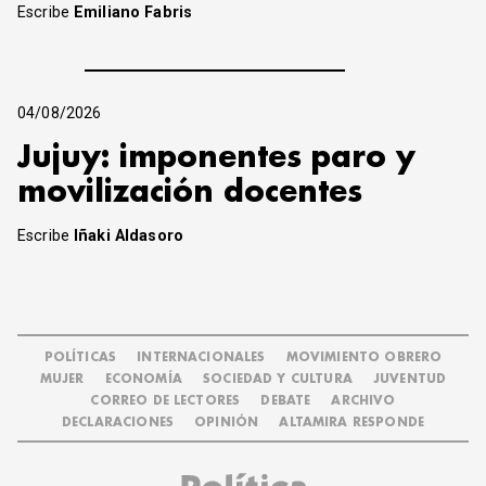
Escribe
Emiliano Fabris
04/08/2026
Jujuy: imponentes paro y
movilización docentes
Escribe
Iñaki Aldasoro
POLÍTICAS
INTERNACIONALES
MOVIMIENTO OBRERO
MUJER
ECONOMÍA
SOCIEDAD Y CULTURA
JUVENTUD
CORREO DE LECTORES
DEBATE
ARCHIVO
DECLARACIONES
OPINIÓN
ALTAMIRA RESPONDE