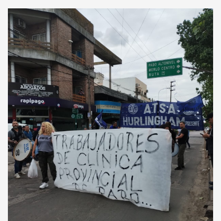
CORREO DE LECTORES
DEBATE
ARCHIVO
DECLARACIONES
OPINIÓN
ALTAMIRA RESPONDE
Política Obrera Revista
CONTACTO