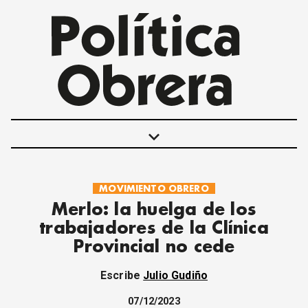
keyboard_arrow_down
MOVIMIENTO OBRERO
POLÍTICAS
Merlo: la huelga de los
INTERNACIONALES
trabajadores de la Clínica
MOVIMIENTO OBRERO
Provincial no cede
MUJER
ECONOMÍA
Escribe
Julio Gudiño
SOCIEDAD Y CULTURA
JUVENTUD
07/12/2023