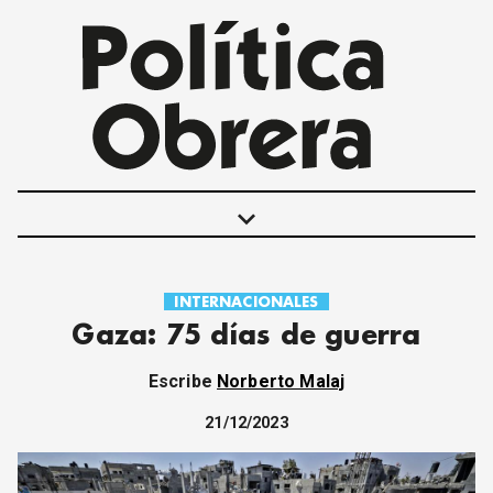
keyboard_arrow_down
INTERNACIONALES
POLÍTICAS
Gaza: 75 días de guerra
INTERNACIONALES
MOVIMIENTO OBRERO
Escribe
Norberto Malaj
MUJER
ECONOMÍA
21/12/2023
SOCIEDAD Y CULTURA
JUVENTUD