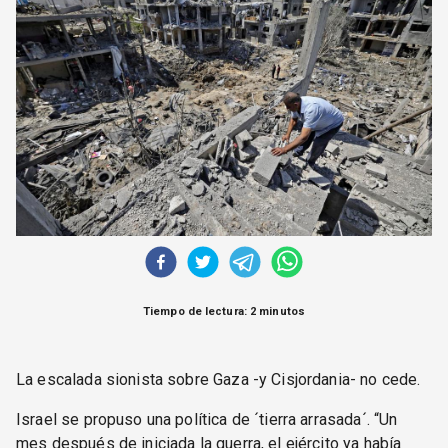
CORREO DE LECTORES
DEBATE
ARCHIVO
DECLARACIONES
OPINIÓN
ALTAMIRA RESPONDE
Política Obrera Revista
CONTACTO
Tiempo de lectura: 2 minutos
La escalada sionista sobre Gaza -y Cisjordania- no cede.
Israel se propuso una política de ´tierra arrasada´. “Un
mes después de iniciada la guerra, el ejército ya había